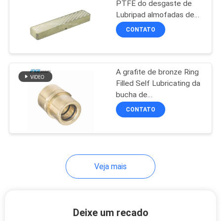
PTFE do desgaste de
Lubripad almofadas de
bronze de alumínio
CONTATO
obstruídas grafite do
rolamento
A grafite de bronze Ring
Filled Self Lubricating da
bucha de
CuZn25Al6Fe3Mn3
CONTATO
Oilless usou a indústria
do molde
Veja mais
Deixe um recado