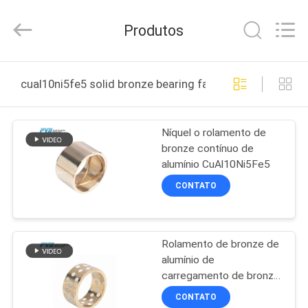
Jiashan
PVB
Sliding
Produtos
Bearing
Co.,Ltd.
All
Rights
PARA
Reserved.
cual10ni5fe5 solid bronze bearing fabricação online
CASA
Níquel o rolamento de
PRODUTOS
bronze contínuo de
alumínio CuAl10Ni5Fe5
VÍDEOS
CONTATO
ESPETÁCULO
Rolamento de bronze de
VR
alumínio de
carregamento de bronze
SOBRE
de Oiles da grafite
CONTATO
contínua dos