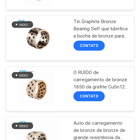
NÓS
lubrificantes para Marine
Industry
Tin Graphite Bronze
VISITA
Bearing Self que lubrifica
À
a bucha de bronze para
Crane Parts
FÁBRICA
CONTATO
CONTROLE
O RUÍDO de
DE
carregamento de bronze
QUALIDADE
1850 da grafite CuSn12
estanha o rolamento de
CONTATO
bronze para a indústria
CONTACTE-
da construção civil
NOS
Auto de carregamento
de bronze de bronze de
NOTÍCIAS
grande resistência da