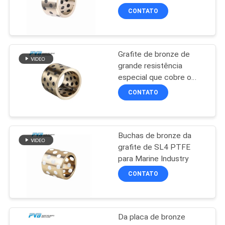
grafite que lubrifica o
CONTATO
rolamento
CASOS
Grafite de bronze de
MAPA
grande resistência
DO
especial que cobre o
auto de bronze de Oiles
SITE
CONTATO
que lubrifica o rolamento
de bronze
PRIVACY
Buchas de bronze da
POLICY
grafite de SL4 PTFE
para Marine Industry
CONTATO
Da placa de bronze