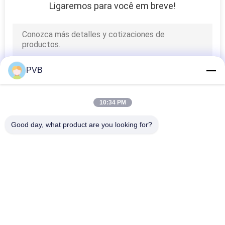
Ligaremos para você em breve!
PVB
10:34 PM
Good day, what product are you looking for?
Categorias populares
Todos
Rolamento De 
Rolamento De 
Bronze Contínuo
Bronze Da Grafite
Rolamento De 
PTFE Alinhou A 
Bronze Envolvido
Bucha