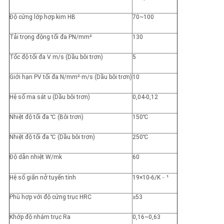
Độ cứng lớp hợp kim HB
70~100
Tải trọng động tối đa PN/mm²
130
Tốc độ tối đa V m/s (Dầu bôi trơn)
5
Giới hạn PV tối đa N/mm²·m/s (Dầu bôi trơn)
10
Hệ số ma sát u (Dầu bôi trơn)
0,04-0,12
Nhiệt độ tối đa ℃ (Bôi trơn)
150℃
Nhiệt độ tối đa ℃ (Dầu bôi trơn)
250℃
Độ dẫn nhiệt W/mk
60
Hệ số giãn nở tuyến tính
19×10-6/K﹣¹
Phù hợp với độ cứng trục HRC
≥53
Khớp độ nhám trục Ra
0,16~0,63