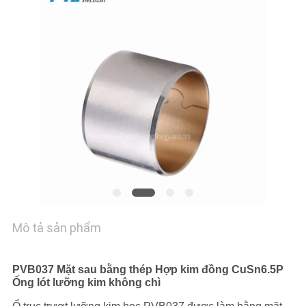
VỀ
CHÚNG
TÔI
CHUYẾN
THAM
QUAN
NHÀ
MÁY
Mô tả sản phẩm
KIỂM
SOÁT
PVB037 Mặt sau bằng thép Hợp kim đồng CuSn6.5P
CHẤT
Ống lót lưỡng kim không chì