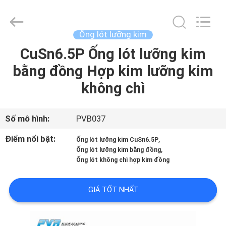
2026
Jiashan
PVB
Sliding
Bearing
Ống lót lưỡng kim
Co.,Ltd.
All
CuSn6.5P Ống lót lưỡng kim
NHÀ
Rights
Reserved.
bằng đồng Hợp kim lưỡng kim
SẢN
không chì
PHẨM
Số mô hình:
PVB037
VIDEO
Điểm nổi bật:
,
Ống lót lưỡng kim CuSn6.5P
,
Ống lót lưỡng kim bằng đồng
Ống lót không chì hợp kim đồng
TRÌNH
DIỄN
GIÁ TỐT NHẤT
VR