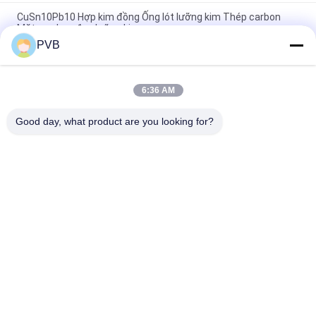
CuSn10Pb10 Hợp kim đồng Ống lót lưỡng kim Thép carbon
Mặt sau bạc đạn lưỡng kim
PVB
Mặt sau bằng thép SAE 799 Ống lót bằng kim loại Bi hợp kim
đồng có chì cao
6:36 AM
SAE48 Ống lót lưỡng kim trở lại bằng thép Vòng bi hợp kim
đồng có chì cao
Good day, what product are you looking for?
Danh mục phổ biến
Tất cả
các
Vòng Bi Đồng Than 
Vòng Bi Đồng Rắn
Chì
Vòng Bi Bọc Đồng
Ống Lót Lót PTFE
Ống Lót POM
Ống Lót Lưỡng Kim