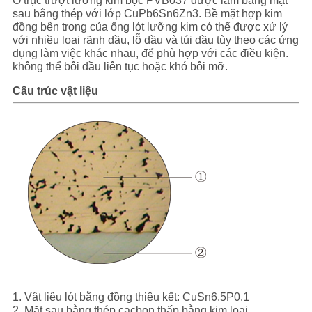
LƯỢNG
Ổ trục trượt lưỡng kim bọc PVB037 được làm bằng mặt
sau bằng thép với lớp CuPb6Sn6Zn3. Bề mặt hợp kim
đồng bên trong của ống lót lưỡng kim có thể được xử lý
LIÊN
với nhiều loại rãnh dầu, lỗ dầu và túi dầu tùy theo các ứng
dụng làm việc khác nhau, để phù hợp với các điều kiện.
HỆ
không thể bôi dầu liên tục hoặc khó bôi mỡ.
VỚI
Cấu trúc vật liệu
CHÚNG
TÔI
TIN
TỨC
CÁC
VỤ
ÁN
1. Vật liệu lót bằng đồng thiêu kết: CuSn6.5P0.1
2. Mặt sau bằng thép cacbon thấp bằng kim loại