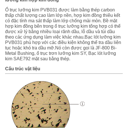
LƯỢNG
Ổ trục lưỡng kim PVB031 được làm bằng thép carbon
thấp chất lượng cao làm lớp nền, hợp kim đồng thiêu kết
LIÊN
có đặc tính ma sát thấp làm lớp chống mài mòn. Bề mặt
HỆ
hợp kim đồng bên trong ổ trục lưỡng kim tổng hợp có thể
được xử lý bằng nhiều loại rãnh dầu, lỗ dầu và túi dầu
VỚI
theo các ứng dụng làm việc khác nhau.Bạc lót lưỡng kim
PVB031 phù hợp với các điều kiện không thể tra dầu liên
CHÚNG
tục hoặc khó tra dầu mỡ.Nó còn được gọi là JF-800 Bi-
Metal Bushing, ổ trục trơn lưỡng kim SY, Bạc lót lưỡng
TÔI
kim SAE792 mặt sau bằng thép.
Cấu trúc vật liệu
TIN
TỨC
CÁC
VỤ
ÁN