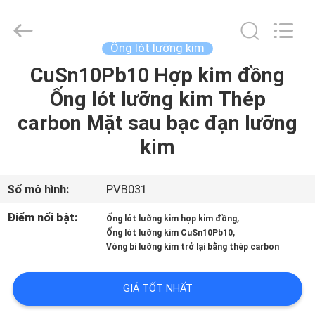
2026
Jiashan
PVB
Sliding
Bearing
Ống lót lưỡng kim
Co.,Ltd.
All
CuSn10Pb10 Hợp kim đồng
NHÀ
Rights
Reserved.
Ống lót lưỡng kim Thép
SẢN
carbon Mặt sau bạc đạn lưỡng
PHẨM
kim
VIDEO
Số mô hình:
PVB031
Điểm nổi bật:
,
Ống lót lưỡng kim hợp kim đồng
TRÌNH
,
Ống lót lưỡng kim CuSn10Pb10
Vòng bi lưỡng kim trở lại bằng thép carbon
DIỄN
VR
GIÁ TỐT NHẤT