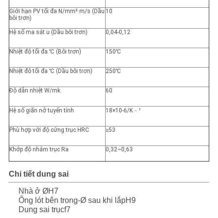
Giới hạn PV tối đa N/mm²·m/s (Dầu
10
bôi trơn)
Hệ số ma sát u (Dầu bôi trơn)
0,04-0,12
Nhiệt độ tối đa ℃ (Bôi trơn)
150℃
Nhiệt độ tối đa ℃ (Dầu bôi trơn)
250℃
Độ dẫn nhiệt W/mk
60
Hệ số giãn nở tuyến tính
18×10-6/K
﹣
¹
Phù hợp với độ cứng trục HRC
≥53
Khớp độ nhám trục Ra
0,32~0,63
Chi tiết dung sai
Nhà ở ØH7
Ống lót bên trong-Ø sau khi lắpH9
Dung sai trụcf7