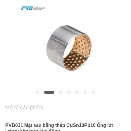
VỀ
CHÚNG
TÔI
CHUYẾN
THAM
QUAN
NHÀ
MÁY
KIỂM
Mô tả sản phẩm
SOÁT
CHẤT
PVB031 Mặt sau bằng thép CuSn10Pb10 Ống lót
lưỡng kim hợp kim đồng