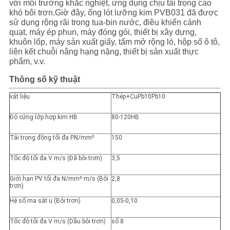
với môi trường khắc nghiệt, ứng dụng chịu tải trọng cao
khó bôi trơn.Giờ đây, ống lót lưỡng kim PVB031 đã được
sử dụng rộng rãi trong tua-bin nước, điều khiển cánh
quạt, máy ép phun, máy đóng gói, thiết bị xây dựng,
khuôn lốp, máy sản xuất giấy, tấm mở rộng lò, hộp số ô tô,
liên kết chuỗi nâng hạng nặng, thiết bị sản xuất thực
phẩm, v.v.
Thông số kỹ thuật
vật liệu
Thép+CuPb10Pb10
Độ cứng lớp hợp kim HB
80-120HB
Tải trọng động tối đa PN/mm²
150
Tốc độ tối đa V m/s (Đã bôi trơn)
3,5
Giới hạn PV tối đa N/mm²·m/s (Bôi
2,8
trơn)
Hệ số ma sát u (Bôi trơn)
0,05-0,10
Tốc độ tối đa V m/s (Dầu bôi trơn)
số 8