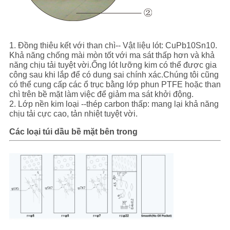
SƠ
ĐỒ
1. Đồng thiêu kết với than chì-- Vật liệu lót: CuPb10Sn10.
TRANG
Khả năng chống mài mòn tốt với ma sát thấp hơn và khả
năng chịu tải tuyệt vời.Ống lót lưỡng kim có thể được gia
WEB
công sau khi lắp để có dung sai chính xác.Chúng tôi cũng
có thể cung cấp các ổ trục bằng lớp phun PTFE hoặc than
chì trên bề mặt làm việc để giảm ma sát khởi động.
2. Lớp nền kim loại --thép carbon thấp: mang lại khả năng
PRIVACY
chịu tải cực cao, tản nhiệt tuyệt vời.
POLICY
Các loại túi dầu bề mặt bên trong