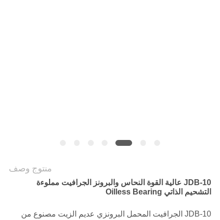
جولة
في
المصنع
مراقبة
الجودة
اتصل
بنا
أخبار
منتوج وصف
JDB-10 عالية القوة النحاس والبرونز الجرافيت مملوءة
التشحيم الذاتي Oilless Bearing
القضايا
JDB-10 الجرافيت المحمل البرونزي عديم الزيت مصنوع من