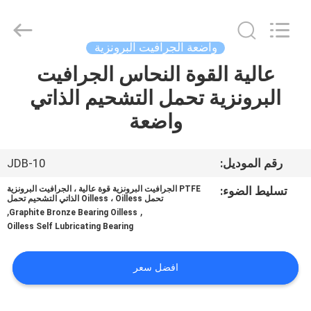
Jiashan
PVB
Sliding
Bearing
Co.,Ltd.
واضعة الجرافيت البرونزية
All
Rights
Reserved.
عالية القوة النحاس الجرافيت
المنزل
البرونزية تحمل التشحيم الذاتي
المنتجات
واضعة
فيديوهات
رقم الموديل:
JDB-10
تسليط الضوء:
PTFE الجرافيت البرونزية قوة عالية ، الجرافيت البرونزية
تحمل Oilless ، Oilless الذاتي التشحيم تحمل
برنامج
,
,
Graphite Bronze Bearing Oilless
VR
Oilless Self Lubricating Bearing
افضل سعر
حولنا