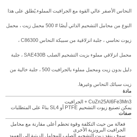
خريطة
النحاس الأصفر عالي القوة مع الجرافيت المملوء.يُطلق على هذا
الموقع
النوع من محامل التشحيم الذاتي أيضًا # 500 محمل زيت ، محمل
PRIVACY
زيوت نحاسي ، جلبة انزلاقية من سبيكة النحاس C86300 ،
POLICY
محمل انزلاقي مملوء بزيت التشحيم الصلب SAE430B ، جلبة
دليل بدون زيت ومحمل مملوء بالجرافيت 500 ، جلبة خالية من
زيت سبائك النحاس وغيرها.
مادة
CuZn25Al6Fe3Mn3 + الجرافيت
يمكن تصنيع زيوت التشحيم PTFE أو SL4 بناءً على المتطلبات
صفات
فعالة من حيث التكلفة وقوة تحطم أعلى مقارنة مع محامل
الجرافيت البرونزية الأخرى
سوف ينفد زيت التشحيم الصلب للمحامل الزيتية إلى العمود