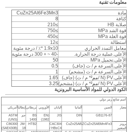
معلومات تقنية
مادة
CuZn25Al6Fe3Mn3
كثافة
8
صلابة HB
≥210
قوة الشد MPa
≥750
قوة الغلة MPa
≥450
استطالة
≥12
معامل التمدد الحراري
1.9x10 *٪ / درجة مئوية
الأعلى.عملية درجة الحرارة.
-40 ~ + 300 درجة مئوية
الأعلى.تحميل MPa
50
الأعلى.السرعة م / ث (جاف)
0.5
الأعلى.السرعة م / ث (مشحم)
1
الأعلى.PV (N /
مم²
* م / ث) (جاف)
1.65
الأعلى.PV (N /
مم²
* م / ث) (مشحم)
3.25
الكود الدولي للمواد الأساسية البرونزية
اسم شائع
رمز دولي
معيار
الصين
ألمانيا
اليابان
الأوروبي
بريطاني
إيطاليا
أمريكي
GB1176-87
DIN
JIS
(EN
BS
جم
ASTM
(UNS)
1400
1982)
برونز
ZCuZn25Al5Mn4Fe3
CuZn25Al5
CAC304
HTB2
JM-
C86300
المنغنيز
/ HBsC4
18
(SAE430B)