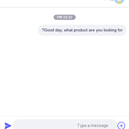
زيوت التشحيم الصلبة الجرافيت البرونزية تحمل زيوت الألومنيوم
البرونزية للصناعة البحرية
10:33 PM
القصدير الجرافيت البرونزية تحمل البطانة البرونزية التشحيم الذاتي
لأجزاء الرافعة
Good day, what product are you looking for?
فئات شعبية
جميع
واضعة الجرافيت 
تحمل البرونز الصلب
البرونزية
PTFE اصطف البطانة
ملفوفة تحمل البرونز
جلبة ثنائية المعدن
جلبة بوم
لوحة ارتداء برونزية 
محمل الجرح الشعيرة
من الجرافيت
طلب اقتباس