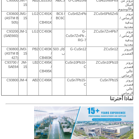
برونز من
CuAl10Ni5Fe5
G-CuAl10Ni
AlBC3
CB333G
AB2
JM7-
C95500
النيكل
15
والألومنيوم
برونز
ZCuSn5Pb5Zn5
CuSn5ZnPb
BC6 /
CC491K
LG2
JM1-
C83600
الرصاص /
BC6C
/
15
(ASTM B
بندقية
CB491K
505)
معدنية
برونز
ZCuSn7Zn4Pb7
G-
CC493K
LG2
JM-1
C93200
الرصاص /
CuSn7ZnPb ،
(SAE660)
بندقية
RG-7
معدنية
البرونز
ZCuSn12
G-CuSn12
كاك 503
CC483K
PB2
JM3-
C90800
القصدير
ب
/
15
(ASTM B
427)
CB483K
برونز
ZCuSn10Pb10
CuSn10Pb10-
CC495K
LB2
JM-
C93700 /
قصدير
C
/
15
SAE64
عالي
CB495K
الرصاص
برونز
CuSn7Pb15
CuSn7Pb15-
CC496K
AB2
JM-4
C93800
قصدير
C
عالي
الرصاص
لماذا أخترتنا