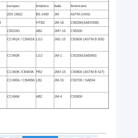
europeo
británico
Italia
Americano
(EN 1982)
BS 1400
JM
ASTM (UNS)
4
HTB2
JM-18
C86300(SAE430B)
CB333G
AB2
JM7-15
C95500
CC491K / CB491K
LG2
JM1-15
C83600 (ASTM B 505)
CC493K
LG2
JM-1
C93200(SAE660)
CC483K /CB483K
PB2
JM3-15
C90800 (ASTM B 427)
CC495K / CB495K
LB2
JM-15
C93700 / SAE64
CC496K
AB2
JM-4
C93800