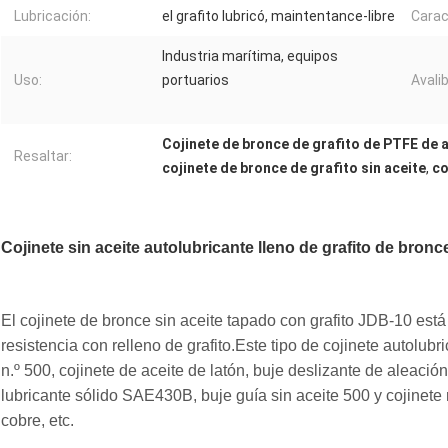
Lubricación:
el grafito lubricó, maintentance-libre
Carac
Industria marítima, equipos
Uso:
portuarios
Avalibi
Cojinete de bronce de grafito de PTFE de a
Resaltar:
cojinete de bronce de grafito sin aceite
,
co
Cojinete sin aceite autolubricante lleno de grafito de bronc
El cojinete de bronce sin aceite tapado con grafito JDB-10 está
resistencia con relleno de grafito.Este tipo de cojinete autolub
n.º 500, cojinete de aceite de latón, buje deslizante de aleaci
lubricante sólido SAE430B, buje guía sin aceite 500 y cojinete r
cobre, etc.