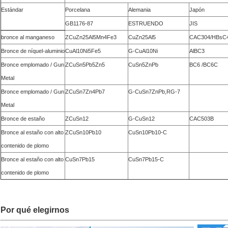
Estándar
Porcelana
Alemania
Japón
GB1176-87
ESTRUENDO
JIS
bronce al manganeso
ZCuZn25Al5Mn4Fe3
CuZn25Al5
CAC304/HBsC
Bronce de níquel-aluminio
CuAl10Ni5Fe5
G-CuAl10Ni
AlBC3
Bronce emplomado / Gun
ZCuSn5Pb5Zn5
CuSn5ZnPb
BC6 /BC6C
Metal
Bronce emplomado / Gun
ZCuSn7Zn4Pb7
G-CuSn7ZnPb,RG-7
Metal
Bronce de estaño
ZCuSn12
G-CuSn12
CAC503B
Bronce al estaño con alto
ZCuSn10Pb10
CuSn10Pb10-C
contenido de plomo
Bronce al estaño con alto
CuSn7Pb15
CuSn7Pb15-C
contenido de plomo
Por qué elegirnos