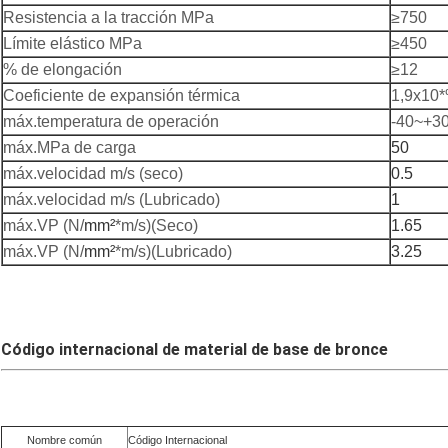
Resistencia a la tracción MPa
≥750
Límite elástico MPa
≥450
% de elongación
≥12
Coeficiente de expansión térmica
1,9x10
máx.temperatura de operación
-40~+3
máx.MPa de carga
50
máx.velocidad m/s (seco)
0.5
máx.velocidad m/s (Lubricado)
1
máx.VP (N/
mm²
*m/s)(Seco)
1.65
máx.VP (N/
mm²
*m/s)(Lubricado)
3.25
Código internacional de material de base de bronce
Nombre común
Código Internacional