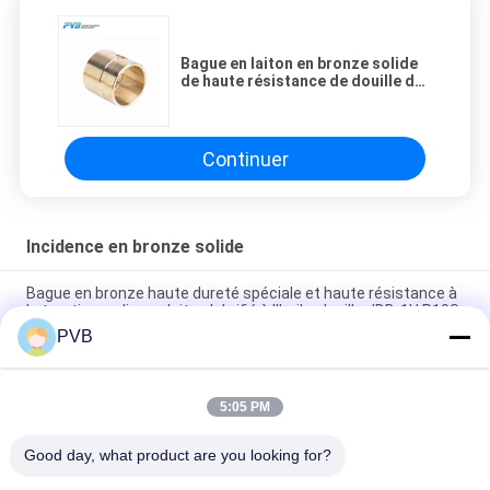
Bague en laiton en bronze solide
de haute résistance de douille de
rapport
Continuer
Incidence en bronze solide
Bague en bronze haute dureté spéciale et haute résistance à
la traction, palier en laiton lubrifié à l'huile, douille JDB-1U P10S
PVB
Nickelez l'incidence en bronze solide en aluminium
CuAl10Ni5Fe5
5:05 PM
Incidence de rapport en bronze solide de Bush de bronze
industriel pour des pièces de pompe concrète
Good day, what product are you looking for?