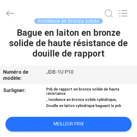
2026
Jiashan
PVB
Sliding
Bearing
Incidence en bronze solide
Co.,Ltd.
All
Rights
Bague en laiton en bronze
À
Reserved.
solide de haute résistance de
LA
douille de rapport
MAISON
PRODUITS
Numéro de
JDB-1U P10
modèle:
VIDÉOS
Surligner:
Pvb de rapport en bronze solide de haute
résistance
,
,
Incidence en bronze solide cylindrique
Douille en laiton cylindrique baguant le pvb
LE
SPECTACLE
MEILLEUR PRIX
VR