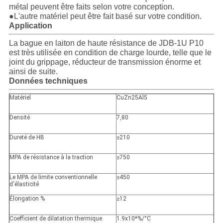
métal peuvent être faits selon votre conception.
●L'autre matériel peut être fait basé sur votre condition.
Application
La bague en laiton de haute résistance de JDB-1U P10
est très utilisée en condition de charge lourde, telle que le
joint du grippage, réducteur de transmission énorme et
ainsi de suite.
Données techniques
Matériel
CuZn25Al5
Densité
7,80
Dureté de HB
≥210
MPA de résistance à la traction
≥750
Le MPA de limite conventionnelle
≥450
d'élasticité
Élongation %
≥12
Coefficient de dilatation thermique
1.9x10*%/°C