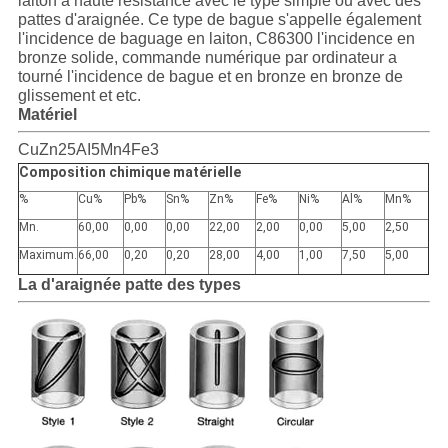
QUALITÉ
laiton à haute résistance avec le type simple ou avec des
pattes d'araignée. Ce type de bague s'appelle également
l'incidence de baguage en laiton, C86300 l'incidence en
NOUS
bronze solide, commande numérique par ordinateur a
tourné l'incidence de bague et en bronze en bronze de
CONTACTER
glissement et etc.
Matériel
CuZn25AI5Mn4Fe3
NOUVELLES
Composition chimique matérielle
%
Cu%
Pb%
Sn%
Zn%
Fe%
Ni%
Al%
Mn%
LES
Mn.
60,00
0,00
0,00
22,00
2,00
0,00
5,00
2,50
AFFAIRES
Maximum.
66,00
0,20
0,20
28,00
4,00
1,00
7,50
5,00
La d'araignée patte des types
PLAN
DU
SITE