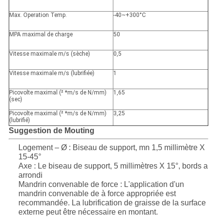
Max. Operation Temp.
-40~+300°C
MPA maximal de charge
50
Vitesse maximale m/s (sèche)
0,5
Vitesse maximale m/s (lubrifiée)
1
Picovolte maximal (² *m/s de N/mm)
1,65
(sec)
Picovolte maximal (² *m/s de N/mm)
3,25
(lubrifié)
Suggestion de Mouting
Logement – Ø : Biseau de support, mn 1,5 millimètre X
15-45°
Axe : Le biseau de support, 5 millimètres X 15°, bords a
arrondi
Mandrin convenable de force : L'application d'un
mandrin convenable de à force appropriée est
recommandée. La lubrification de graisse de la surface
externe peut être nécessaire en montant.