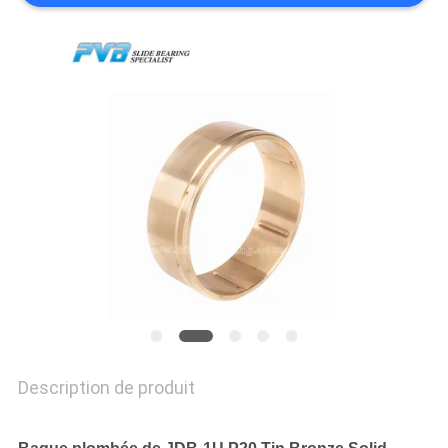
À
PROPOS
DE
NOUS
VISITE
DE
L'USINE
CONTRÔLE
DE
Description de produit
LA