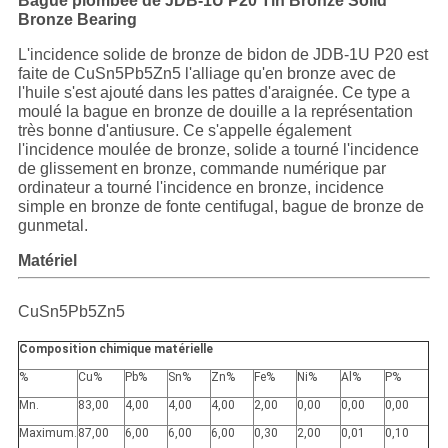
QUALITÉ
Bague plombée de JDB-1U P20 Tin Bronze Solid
Bronze Bearing
L'incidence solide de bronze de bidon de JDB-1U P20 est
NOUS
faite de CuSn5Pb5Zn5 l'alliage qu'en bronze avec de
CONTACTER
l'huile s'est ajouté dans les pattes d'araignée. Ce type a
moulé la bague en bronze de douille a la représentation
très bonne d'antiusure. Ce s'appelle également
l'incidence moulée de bronze, solide a tourné l'incidence
NOUVELLES
de glissement en bronze, commande numérique par
ordinateur a tourné l'incidence en bronze, incidence
simple en bronze de fonte centifugal, bague de bronze de
LES
gunmetal.
AFFAIRES
Matériel
CuSn5Pb5Zn5
PLAN
DU
Composition chimique matérielle
%
Cu%
Pb%
Sn%
Zn%
Fe%
Ni%
Al%
P%
SITE
Mn.
83,00
4,00
4,00
4,00
2,00
0,00
0,00
0,00
Maximum.
87,00
6,00
6,00
6,00
0,30
2,00
0,01
0,10