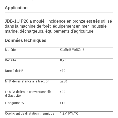
Application
JDB-1U P20 a moulé l'incidence en bronze est très utilisé
dans la machine de forêt, équipement en mer, industrie
marine, déchargeurs, équipements d'agriculture.
Données techniques
CuSn5Pb5Zn5
Matériel
Densité
8,90
Dureté de HB
≥70
MPA de résistance à la traction
≥250
Le MPA de limite conventionnelle
≥90
d'élasticité
Élongation %
≥13
Coefficient de dilatation thermique
1.8x10*%/°C