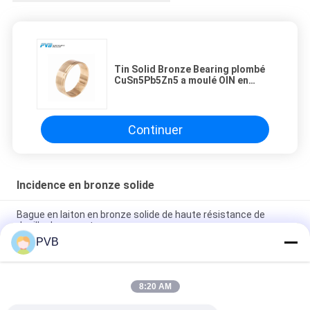
Tin Solid Bronze Bearing plombé
CuSn5Pb5Zn5 a moulé OIN en
bronze 4379 de bague
Continuer
Incidence en bronze solide
Bague en laiton en bronze solide de haute résistance de
douille de rapport
PVB
Bague en bronze haute dureté spéciale et haute résistance à
la traction, palier en laiton lubrifié à l'huile, douille JDB-1U P10S
8:20 AM
Nickelez l'incidence en bronze solide en aluminium
CuAl10Ni5Fe5