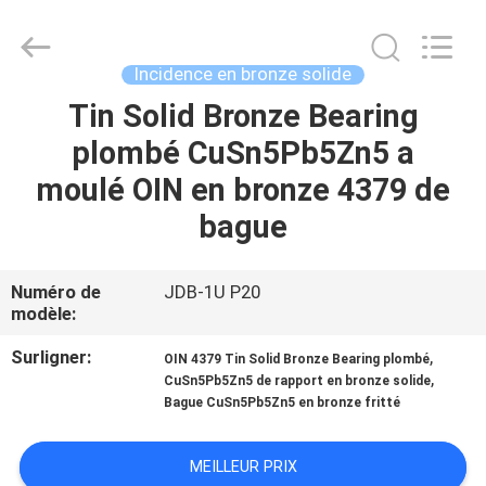
2026
Jiashan
PVB
Sliding
Bearing
Incidence en bronze solide
Co.,Ltd.
All
Rights
Tin Solid Bronze Bearing
À
Reserved.
plombé CuSn5Pb5Zn5 a
LA
moulé OIN en bronze 4379 de
MAISON
bague
PRODUITS
Numéro de
JDB-1U P20
modèle:
VIDÉOS
Surligner:
,
OIN 4379 Tin Solid Bronze Bearing plombé
,
CuSn5Pb5Zn5 de rapport en bronze solide
LE
Bague CuSn5Pb5Zn5 en bronze fritté
SPECTACLE
VR
MEILLEUR PRIX