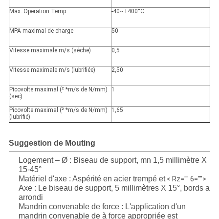
Max. Operation Temp.
-40~+400°C
MPA maximal de charge
50
Vitesse maximale m/s (sèche)
0,5
Vitesse maximale m/s (lubrifiée)
2,50
Picovolte maximal (² *m/s de N/mm)
1
(sec)
Picovolte maximal (² *m/s de N/mm)
1,65
(lubrifié)
Suggestion de Mouting
Logement – Ø : Biseau de support, mn 1,5 millimètre X
15-45°
Matériel d'axe : Aspérité en acier trempé et
< Rz="" 6="">
Axe : Le biseau de support, 5 millimètres X 15°, bords a
arrondi
Mandrin convenable de force : L'application d'un
mandrin convenable de à force appropriée est