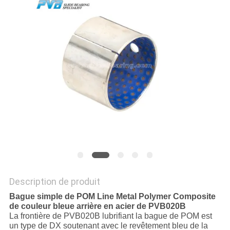
À
PROPOS
DE
NOUS
VISITE
DE
L'USINE
CONTRÔLE
Description de produit
DE
Bague simple de POM Line Metal Polymer Composite
de couleur bleue arrière en acier de PVB020B
LA
La frontière de PVB020B lubrifiant la bague de POM est
un type de DX soutenant avec le revêtement bleu de la