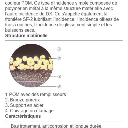
QUALITÉ
couleur POM. Ce type d'incidence simple composée de
ploymer en métal a la même structure matérielle avec
l'autre incidence de DX. Ce s'appelle également la
NOUS
frontière SF-2 lubrifiant l'incidence, l'incidence oilless de
trois couches, l'incidence de glissement simple et les
CONTACTER
buissons secs.
Structure matérielle
NOUVELLES
LES
AFFAIRES
PLAN
POM avec des remplisseurs
1.
2. Bronze poreux
DU
3. Support en acier
SITE
4. Cuivrage ou étamage
Caractéristiques
Bas frottement, anticorrosion et longue durée