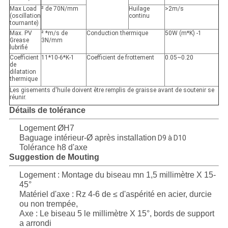
Max Load
² de 70N/mm
Huilage
>2m/s
(oscillation
continu
tournante)
Max. PV
² *m/s de
Conduction thermique
50W (m*K)
-1
Grease
3N/mm
lubrifié
Coefficient
11*10-6*K-1
Coefficient de frottement
0.05~0.20
de
dilatation
thermique
Les gisements d'huile doivent être remplis de graisse avant de soutenir se
réunir.
Détails de tolérance
Logement ØH7
Baguage intérieur-Ø après installation
D9 à D10
Tolérance h8 d'axe
Suggestion de Mouting
Logement : Montage du biseau mn 1,5 millimètre X 15-
45°
Matériel d'axe : Rz 4-6 de ≤ d'aspérité en acier, durcie
ou non trempée,
Axe : Le biseau 5 le millimètre X 15°, bords de support
a arrondi