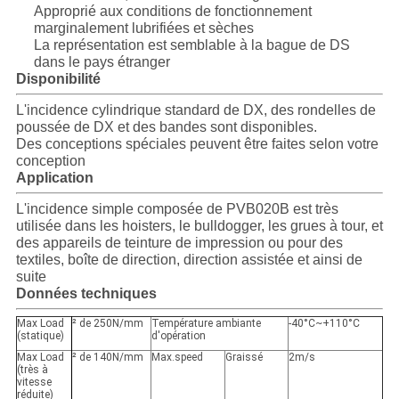
PRIVACY
Approprié aux conditions de fonctionnement
marginalement lubrifiées et sèches
POLICY
La représentation est semblable à la bague de DS
dans le pays étranger
Disponibilité
L'incidence cylindrique standard de DX, des rondelles de
poussée de DX et des bandes sont disponibles.
Des conceptions spéciales peuvent être faites selon votre
conception
Application
L'incidence simple composée de PVB020B est très
utilisée dans les hoisters, le bulldogger, les grues à tour, et
des appareils de teinture de impression ou pour des
textiles, boîte de direction, direction assistée et ainsi de
suite
Données techniques
Max Load
² de 250N/mm
Température ambiante
-40°C~+110°C
(statique)
d'opération
Max Load
² de 140N/mm
Max.speed
Graissé
2m/s
(très à
vitesse
réduite)