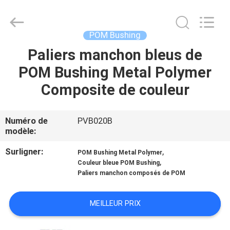
2026
Jiashan
PVB
Sliding
Bearing
POM Bushing
Co.,Ltd.
All
Rights
Paliers manchon bleus de
À
Reserved.
POM Bushing Metal Polymer
LA
Composite de couleur
MAISON
PRODUITS
Numéro de
PVB020B
modèle:
VIDÉOS
Surligner:
,
POM Bushing Metal Polymer
,
Couleur bleue POM Bushing
Paliers manchon composés de POM
LE
SPECTACLE
MEILLEUR PRIX
VR