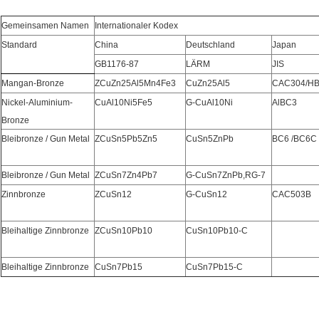
Gemeinsamen Namen
Internationaler Kodex
Standard
China
Deutschland
Japan
GB1176-87
LÄRM
JIS
Mangan-Bronze
ZCuZn25Al5Mn4Fe3
CuZn25Al5
CAC304/H
Nickel-Aluminium-
CuAl10Ni5Fe5
G-CuAl10Ni
AlBC3
Bronze
Bleibronze / Gun Metal
ZCuSn5Pb5Zn5
CuSn5ZnPb
BC6 /BC6C
Bleibronze / Gun Metal
ZCuSn7Zn4Pb7
G-CuSn7ZnPb,RG-7
Zinnbronze
ZCuSn12
G-CuSn12
CAC503B
Bleihaltige Zinnbronze
ZCuSn10Pb10
CuSn10Pb10-C
Bleihaltige Zinnbronze
CuSn7Pb15
CuSn7Pb15-C