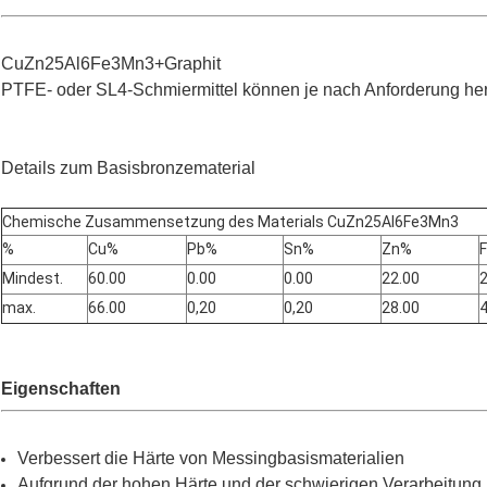
CuZn25Al6Fe3Mn3+Graphit
PTFE- oder SL4-Schmiermittel können je nach Anforderung her
Details zum Basisbronzematerial
Chemische Zusammensetzung des Materials CuZn25Al6Fe3Mn3
%
Cu%
Pb%
Sn%
Zn%
Mindest.
60.00
0.00
0.00
22.00
2
max.
66.00
0,20
0,20
28.00
4
Eigenschaften
Verbessert die Härte von Messingbasismaterialien
Aufgrund der hohen Härte und der schwierigen Verarbeitung 