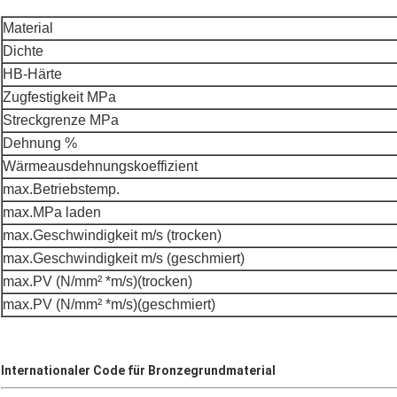
Material
Dichte
HB-Härte
Zugfestigkeit MPa
Streckgrenze MPa
Dehnung %
Wärmeausdehnungskoeffizient
max.Betriebstemp.
max.MPa laden
max.Geschwindigkeit m/s (trocken)
max.Geschwindigkeit m/s (geschmiert)
max.PV (N/mm² *m/s)(trocken)
max.PV (N/mm² *m/s)(geschmiert)
Internationaler Code für Bronzegrundmaterial