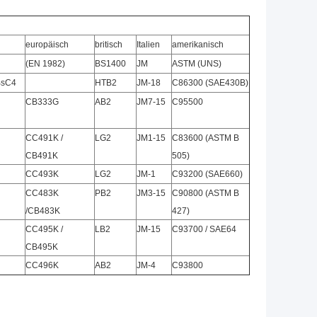
europäisch
britisch
Italien
amerikanisch
(EN 1982)
BS1400
JM
ASTM (UNS)
BsC4
HTB2
JM-18
C86300 (SAE430B)
CB333G
AB2
JM7-15
C95500
CC491K /
LG2
JM1-15
C83600 (ASTM B
CB491K
505)
CC493K
LG2
JM-1
C93200 (SAE660)
CC483K
PB2
JM3-15
C90800 (ASTM B
/CB483K
427)
CC495K /
LB2
JM-15
C93700 / SAE64
CB495K
CC496K
AB2
JM-4
C93800