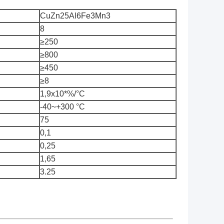
CuZn25Al6Fe3Mn3
8
≥250
≥800
≥450
≥8
1,9x10*%/°C
-40~+300 °C
75
0,1
0,25
1,65
3.25