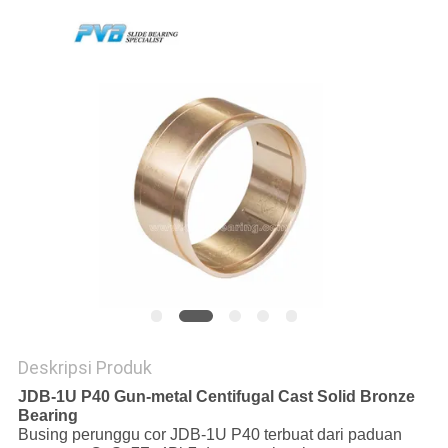
TUR
PABRIK
KONTROL
KUALITAS
HUBUNGI
KAMI
BERITA
Deskripsi Produk
KASUS-
JDB-1U P40 Gun-metal Centifugal Cast Solid Bronze
Bearing
KASUS
Busing perunggu cor JDB-1U P40 terbuat dari paduan