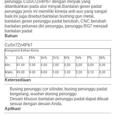
perunggu CuSn7Zn4Pb7 dengan minyak yang
ditambahkan pada alur minyak.Bantalan geser padat
perunggu jenis ini memiliki kinerja anti-aus yang sangat
SITEMAP
baik.Ini juga disebut bantalan bushing gun metal,
bantalan geser perunggu padat berubah, CNC berubah
bantalan pelumas diri perunggu, perunggu RG7 menjadi
PRIVACY
bantalan padat
Bahan
POLICY
CuSn7Zn4Pb7
Komposisi Bahan Kimia
%
Cu%
Pb%
Sn%
Zn%
Ni%
Fe%
P%
Sb%
Min.
81.00
5.00
6.00
2.00
0,00
0,00
0,00
0,00
Maks.
85.00
8.00
8.00
5.00
2.00
0,20
0,10
0,30
Ketersediaan
Busing perunggu cor silinder, busing perunggu padat
bergelang, washer dorong perunggu
Desain khusus bantalan perunggu padat dapat dibuat
sesuai dengan desain Anda.
Aplikasi