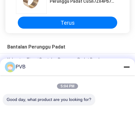
Perunggu Padat CuSn7Zn4Pb7
Cast Bronze Bos
Terus
Bantalan Perunggu Padat
Kekuatan Tinggi Bantalan Perunggu Padat Bos Lengan
Kuningan
PVB
Busing Perunggu Khusus Kekerasan Tinggi Kekuatan Tarik
Tinggi, Dilumasi Oli, Bantalan Kuningan, Busing JDB-1U P10S
5:04 PM
Nikel Aluminium Solid Bronze Bearing CuAl10Ni5Fe5
Good day, what product are you looking for?
Bad Request
Semua
Bantalan Perunggu 
Bantalan Perunggu 
Padat
Grafit