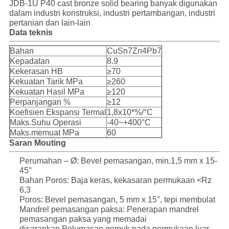
JDB-1U P40 cast bronze solid bearing banyak digunakan
dalam industri konstruksi, industri pertambangan, industri
pertanian dan lain-lain
Data teknis
Bahan
CuSn7Zn4Pb7
Kepadatan
8.9
Kekerasan HB
≥70
Kekuatan Tarik MPa
≥260
Kekuatan Hasil MPa
≥120
Perpanjangan %
≥12
Koefisien Ekspansi Termal
1,8x10*%/°C
Maks.Suhu Operasi
-40~+400°C
Maks.memuat MPa
60
Saran Mouting
Perumahan – Ø: Bevel pemasangan, min.1,5 mm x 15-
45°
Bahan Poros: Baja keras, kekasaran permukaan <Rz
6,3
Poros: Bevel pemasangan, 5 mm x 15°, tepi membulat
Mandrel pemasangan paksa: Penerapan mandrel
pemasangan paksa yang memadai
disarankan.Pelumasan gemuk pada permukaan luar