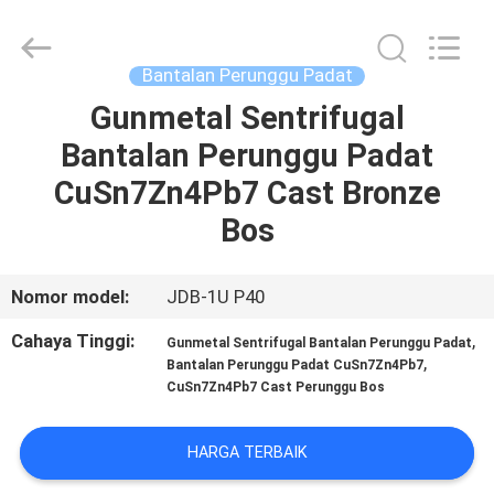
Jiashan
PVB
Sliding
Bearing
Co.,Ltd.
Bantalan Perunggu Padat
All
Rights
Reserved.
Gunmetal Sentrifugal
RUMAH
Bantalan Perunggu Padat
PRODUK
CuSn7Zn4Pb7 Cast Bronze
Bos
VIDEO
Nomor model:
JDB-1U P40
PERTUNJUKAN
Cahaya Tinggi:
,
Gunmetal Sentrifugal Bantalan Perunggu Padat
VR
,
Bantalan Perunggu Padat CuSn7Zn4Pb7
CuSn7Zn4Pb7 Cast Perunggu Bos
TENTANG
HARGA TERBAIK
KAMI