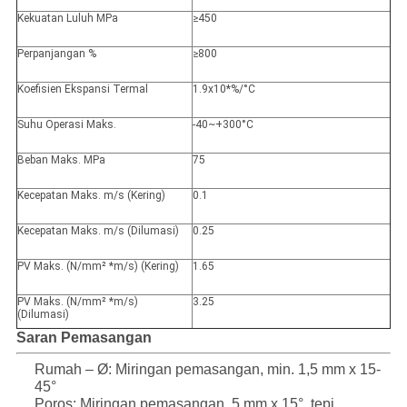
Kekuatan Luluh MPa
≥450
Perpanjangan %
≥800
Koefisien Ekspansi Termal
1.9x10*%/°C
Suhu Operasi Maks.
-40~+300°C
Beban Maks. MPa
75
Kecepatan Maks. m/s (Kering)
0.1
Kecepatan Maks. m/s (Dilumasi)
0.25
PV Maks. (N/mm² *m/s) (Kering)
1.65
PV Maks. (N/mm² *m/s)
3.25
(Dilumasi)
Saran Pemasangan
Rumah – Ø: Miringan pemasangan, min. 1,5 mm x 15-
45°
Poros: Miringan pemasangan, 5 mm x 15°, tepi