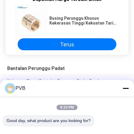
Busing Perunggu Khusus
Kekerasan Tinggi Kekuatan Tarik
Tinggi, Dilumasi Oli, Bantalan
Kuningan, Busing JDB-1U P10S
Terus
Bantalan Perunggu Padat
Kekuatan Tinggi Bantalan Perunggu Padat Bos Lengan
Kuningan
PVB
Nikel Aluminium Solid Bronze Bearing CuAl10Ni5Fe5
9:10 PM
Bantalan Perunggu Padat Gun Metal Bush Bearing Untuk
Bagian Pompa Beton
Good day, what product are you looking for?
Bad Request
Semua