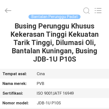
Jiashan
PVB
Sliding
Bearing
Co.,Ltd.
Bantalan Perunggu Padat
All
Rights
Reserved.
Busing Perunggu Khusus
RUMAH
Kekerasan Tinggi Kekuatan
PRODUK
Tarik Tinggi, Dilumasi Oli,
Bantalan Kuningan, Busing
VIDEO
JDB-1U P10S
PERTUNJUKAN
Tempat asal:
Cina
VR
Nama merek:
PVB
Sertifikasi:
ISO 9001;IATF 16949
TENTANG
KAMI
Nomor model:
JDB-1U P10S