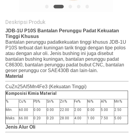
SITEMAP
Deskripsi Produk
JDB-1U P10S Bantalan Perunggu Padat Kekuatan
PRIVACY
Tinggi Khusus
Bantalan perunggu padatkekuatan tinggi khusus JDB-1U
POLICY
P10S terbuat dari kuningan tarik tinggi dengan tipe polos
atau dengan alur oli. Jenis bushing ini juga disebut
bantalan bushing kuningan, bantalan perunggu padat
C86300, bantalan perunggu padat bubut CNC, bantalan
geser perunggu cor SAE430B dan lain-lain.
Material
CuZn25AI5Mn4Fe3 (Kekuatan Tinggi)
Komposisi Kimia Material
%
Cu%
Pb%
Sn%
Zn%
Fe%
Ni%
Al%
Mn%
Min.
60.00
0.00
0.00
22.00
2.00
0.00
5.00
2.50
Maks.
66.00
0.20
0.20
28.00
4.00
1.00
7.50
5.00
Jenis Alur Oli