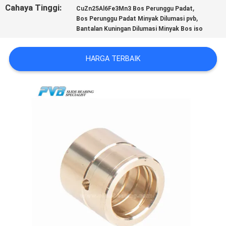
Cahaya Tinggi:
,
CuZn25Al6Fe3Mn3 Bos Perunggu Padat
,
TUR
Bos Perunggu Padat Minyak Dilumasi pvb
Bantalan Kuningan Dilumasi Minyak Bos iso
PABRIK
HARGA TERBAIK
KONTROL
KUALITAS
HUBUNGI
KAMI
BERITA
KASUS-
KASUS