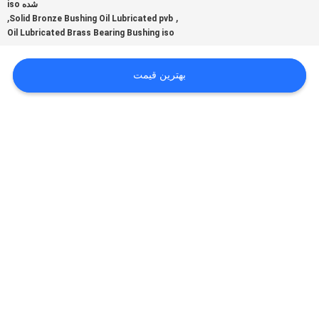
شده iso
,
,
Solid Bronze Bushing Oil Lubricated pvb
تور
Oil Lubricated Brass Bearing Bushing iso
کارخانه
بهترین قیمت
کنترل
کیفیت
با
ما
تماس
بگیرید
اخبار