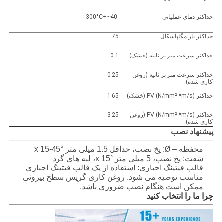
حداکثر دمای عملیاتی
-40~+300°C
حداکثر بار مگاپاسکال
75
حداکثر سرعت متر بر ثانیه (خشک)
0.1
حداکثر سرعت متر بر ثانیه (روغن
0.25
کاری شده)
حداکثر PV (N/mm² *m/s) (خشک)
1.65
حداکثر PV (N/mm² *m/s) (روغن
3.25
کاری شده)
پیشنهاد نصب
محفظه – Ø: پخ نصب، حداقل 1.5 میلی متر x 15-45°
شفت: پخ نصب، 5 میلی متر x 15°، لبه های گرد
قالب فیتینگ اجباری: استفاده از یک قالب فیتینگ اجباری
مناسب توصیه می شود. روغن کاری گریس سطح بیرونی
ممکن است هنگام نصب ضروری باشد.
چرا ما را انتخاب کنید