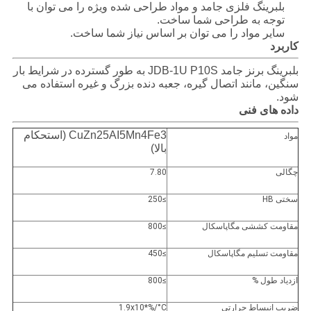
بلبرینگ فلزی جامد و مواد طراحی شده ویژه را می توان با
توجه به طراحی شما ساخت.
سایر مواد را می توان بر اساس نیاز شما ساخت.
کاربرد
بلبرینگ برنز جامد JDB-1U P10S به طور گسترده در شرایط بار
سنگین، مانند اتصال گیره، جعبه دنده بزرگ و غیره استفاده می
شود.
داده های فنی
CuZn25AI5Mn4Fe3 (استحکام
مواد
بالا)
چگالی
7.80
سختی HB
≥250
مقاومت کششی مگاپاسکال
≥800
مقاومت تسلیم مگاپاسکال
≥450
ازدیاد طول %
≥800
ضریب انبساط حرارتی
1.9x10*%/°C