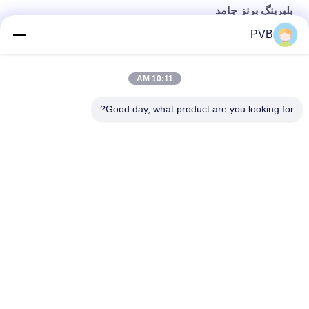
بلبرینگ برنز جامد
PVB
بوش آستین برنجی یاتاقان برنز جامد با استحکام بالا
بلبرینگ نیکل آلومینیوم جامد برنز CuAl10Ni5Fe5
10:11 AM
یاتاقان برنزی جامد تفنگ بوش فلزی برای قطعات پمپ بتن
Good day, what product are you looking for?
دسته بندی های محبوب
همه
بلبرینگ برنزی گرافیت
بلبرینگ برنز جامد
بلبرینگ برنز پیچیده 
بوش خط دار PTFE
شده
بوش دو فلزی
بوش POM
صفحه پوشیدنی برنزی 
بلبرینگ زخم رشته ای