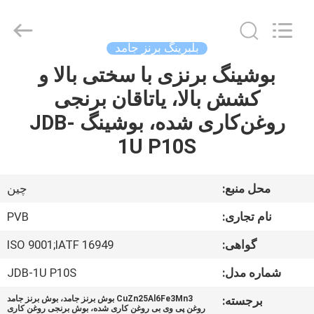
Jiashan
PVB
Sliding
Bearing
Co.,Ltd.
بلبرینگ برنز جامد
All
Rights
Reserved.
بوشینگ برنزی با سختی بالا و
خونه
کشش بالا، یاتاقان برنجی
محصولات
روغن‌کاری شده، بوشینگ JDB-
1U P10S
ویدیوها
محل منبع:
چین
نمایش
نام تجاری:
PVB
VR
گواهی:
ISO 9001;IATF 16949
درباره
شماره مدل:
JDB-1U P10S
ما
برجسته:
CuZn25Al6Fe3Mn3 بوش برنز جامد، بوش برنز جامد
روغن پی وی بی روغن کاری شده، بوش برنجی روغن کاری