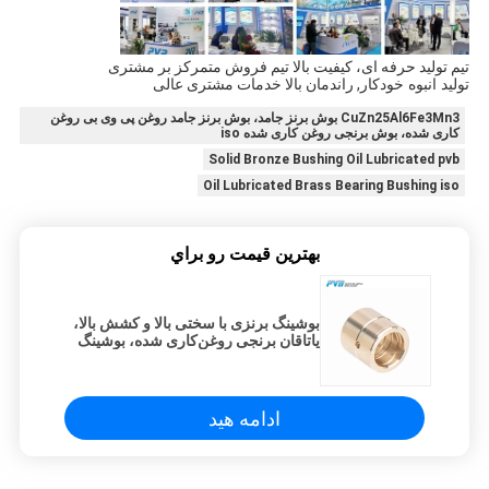
تیم تولید حرفه ای، کیفیت بالا تیم فروش متمرکز بر مشتری
تولید انبوه خودکار
, راندمان بالا خدمات مشتری عالی
CuZn25Al6Fe3Mn3 بوش برنز جامد، بوش برنز جامد روغن پی وی بی روغن
کاری شده، بوش برنجی روغن کاری شده iso
Solid Bronze Bushing Oil Lubricated pvb
Oil Lubricated Brass Bearing Bushing iso
بهترين قيمت رو براي
بوشینگ برنزی با سختی بالا و کشش بالا،
یاتاقان برنجی روغن‌کاری شده، بوشینگ
JDB-1U P10S
ادامه هید