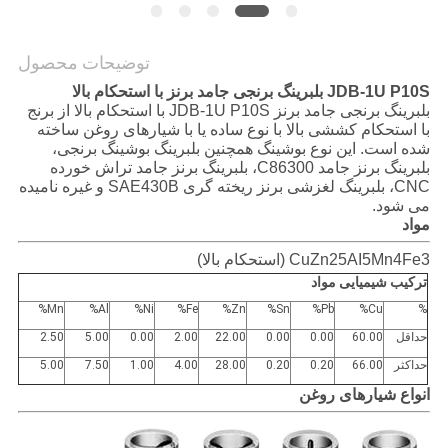
پرونده
ها
توضیحات محصول
JDB-1U P10S بلبرینگ برنجی جامد برنز با استحکام بالا
بلبرینگ برنجی جامد برنز JDB-1U P10S با استحکام بالا از برنج
نقشه
با استحکام کششی بالا با نوع ساده یا با شیارهای روغن ساخته
سایت
شده است. این نوع بوشینگ همچنین بلبرینگ بوشینگ برنجی،
بلبرینگ برنز جامد C86300، بلبرینگ برنز جامد تراش خورده
CNC، بلبرینگ لغزشی برنز ریخته گری SAE430B و غیره نامیده
می شود.
PRIVACY
مواد
POLICY
CuZn25AI5Mn4Fe3 (استحکام بالا)
ترکیب شیمیایی مواد
Mn%
Al%
Ni%
Fe%
Zn%
Sn%
Pb%
Cu%
%
حداقل
60.00
0.00
0.00
22.00
2.00
0.00
5.00
2.50
حداکثر
66.00
0.20
0.20
28.00
4.00
1.00
7.50
5.00
انواع شیارهای روغن