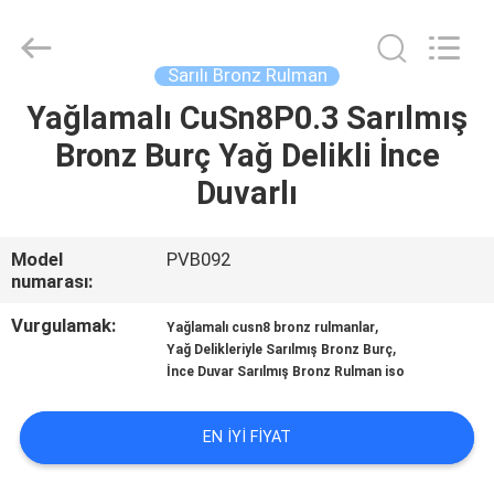
Jiashan
PVB
Sliding
Bearing
Co.,Ltd.
Sarılı Bronz Rulman
All
Rights
Reserved.
Yağlamalı CuSn8P0.3 Sarılmış
EVDE
Bronz Burç Yağ Delikli İnce
ÜRÜN
Duvarlı
VIDEOLAR
Model
PVB092
numarası:
VR
Vurgulamak:
,
Yağlamalı cusn8 bronz rulmanlar
,
Yağ Delikleriyle Sarılmış Bronz Burç
GÖSTERISI
İnce Duvar Sarılmış Bronz Rulman iso
BIZIM
EN IYI FIYAT
HAKKIMIZDA