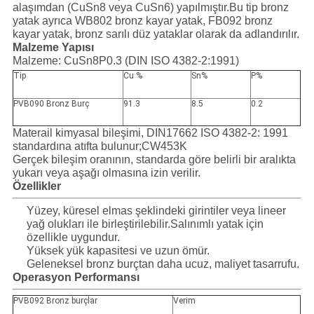
SITE
alaşımdan (CuSn8 veya CuSn6) yapılmıştır.Bu tip bronz
yatak ayrıca WB802 bronz kayar yatak, FB092 bronz
HARITASI
kayar yatak, bronz sarılı düz yataklar olarak da adlandırılır.
Malzeme Yapısı
Malzeme: CuSn8P0.3 (DIN ISO 4382-2:1991)
PRIVACY
Tip
Cu %
Sn%
P%
POLICY
PVB090 Bronz Burç
91.3
8.5
0.2
Materail kimyasal bileşimi, DIN17662 ISO 4382-2: 1991
standardına atıfta bulunur;CW453K
Gerçek bileşim oranının, standarda göre belirli bir aralıkta
yukarı veya aşağı olmasına izin verilir.
Özellikler
Yüzey, küresel elmas şeklindeki girintiler veya lineer
yağ olukları ile birleştirilebilir.Salınımlı yatak için
özellikle uygundur.
Yüksek yük kapasitesi ve uzun ömür.
Geleneksel bronz burçtan daha ucuz, maliyet tasarrufu.
Operasyon Performansı
PVB092 Bronz burçlar
Verim