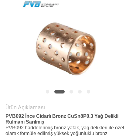
FABRIKA
TURU
KALITE
KONTROLÜ
BIZIMLE
İLETIŞIM
HABERLER
Ürün Açıklaması
PVB092 İnce Cidarlı Bronz CuSn8P0.3 Yağ Delikli
DAVALAR
Rulmanı Sarılmış
PVB092 haddelenmiş bronz yatak, yağ delikleri ile özel
olarak formüle edilmiş yüksek yoğunluklu bronz