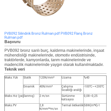
PVB092 Silindirik Bronz Rulman.pdf
PVB092 Flanş Bronz
Rulman.pdf
Başvuru
PVB092 bronz sarılı burç, kaldırma makinelerinde, inşaat
mühendisliği makinelerinde, otomotiv endüstrisinde,
traktörlerde, kamyonlarda, tarım makinelerinde ve
madencilik makinelerinde yaygın olarak kullanılmaktadır.
Teknik veri
Maks.Yük
Statik
120N/mm²
Uzama
%40
Dinamik
40N/mm²
Çalışma
-100℃~+200℃
Sıcaklığı aralığı
Maks.Hız (yağlanmış)
2 m/sn
Sürtünme
0,08~0,25
katsayısı
Maks.PV
2,8
Termal iletkenlik
58W(m*K)-1
N/mm²*m/sn