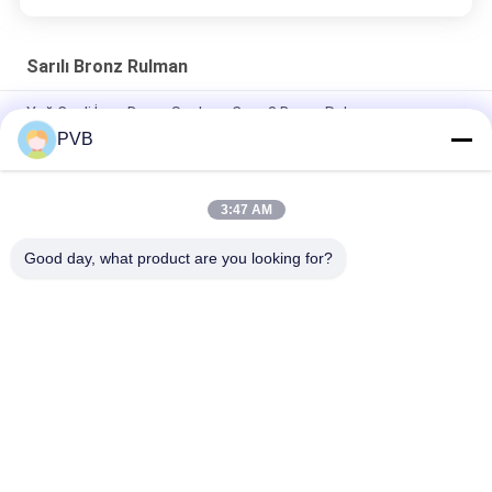
Sarılı Bronz Rulman
Yağ Cepli İnce Duvar Sarılmış Cusn8 Bronz Rulman
PVB
Fren Sistemi Sargılı Bronz Rulman H62 H68 Haddelenmiş Bronz
Burç Rulman
3:47 AM
CuZn31Si Sargılı Bronz Rulman Fren Pabuçları İçin Rulo
Sarılmış Burç
Good day, what product are you looking for?
Popüler Kategoriler
Tüm
Katı Bronz Rulman
Grafit Bronz Rulman
Sarılı Bronz Rulman
PTFE Kaplı Burç