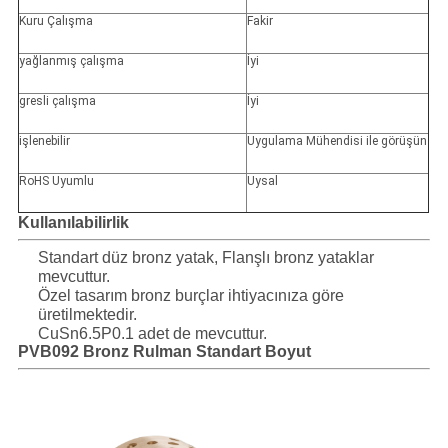
Kuru Çalışma
Fakir
yağlanmış çalışma
İyi
gresli çalışma
İyi
işlenebilir
Uygulama Mühendisi ile görüşün
RoHS Uyumlu
Uysal
Kullanılabilirlik
Standart düz bronz yatak, Flanşlı bronz yataklar
mevcuttur.
Özel tasarım bronz burçlar ihtiyacınıza göre
üretilmektedir.
CuSn6.5P0.1 adet de mevcuttur.
PVB092 Bronz Rulman Standart Boyut