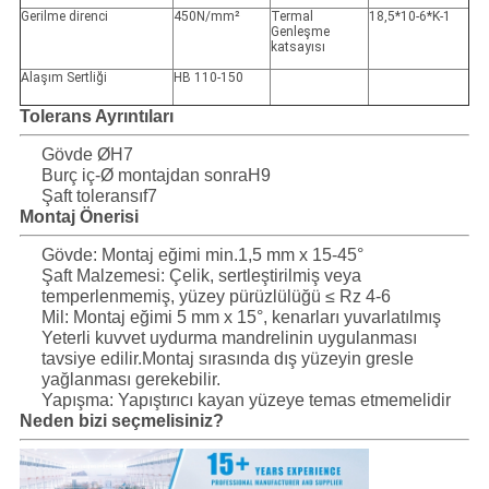
Gerilme direnci
450N/mm²
Termal
18,5*10-6*K-1
Genleşme
katsayısı
Alaşım Sertliği
HB 110-150
Tolerans Ayrıntıları
Gövde ØH7
Burç iç-Ø montajdan sonraH9
Şaft toleransıf7
Montaj Önerisi
Gövde: Montaj eğimi min.1,5 mm x 15-45°
Şaft Malzemesi: Çelik, sertleştirilmiş veya
temperlenmemiş, yüzey pürüzlülüğü ≤ Rz 4-6
Mil: Montaj eğimi 5 mm x 15°, kenarları yuvarlatılmış
Yeterli kuvvet uydurma mandrelinin uygulanması
tavsiye edilir.Montaj sırasında dış yüzeyin gresle
yağlanması gerekebilir.
Yapışma: Yapıştırıcı kayan yüzeye temas etmemelidir
Neden bizi seçmelisiniz?