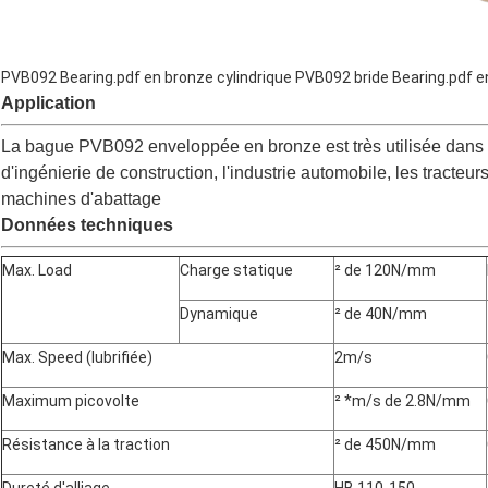
PVB092 Bearing.pdf en bronze cylindrique
PVB092 bride Bearing.pdf e
Application
La bague PVB092 enveloppée en bronze est très utilisée dans
d'ingénierie de construction, l'industrie automobile, les tracteu
machines d'abattage
Données techniques
Max. Load
Charge statique
² de 120N/mm
Dynamique
² de 40N/mm
Max. Speed (lubrifiée)
2m/s
Maximum picovolte
² *m/s de 2.8N/mm
Résistance à la traction
² de 450N/mm