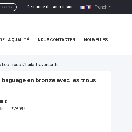
Demande de soumission
|
French
cherche
DE LA QUALITÉ
NOUS CONTACTER
NOUVELLES
 Les Trous D'huile Traversants
e baguage en bronze avec les trous
uit:
e:
PVB092