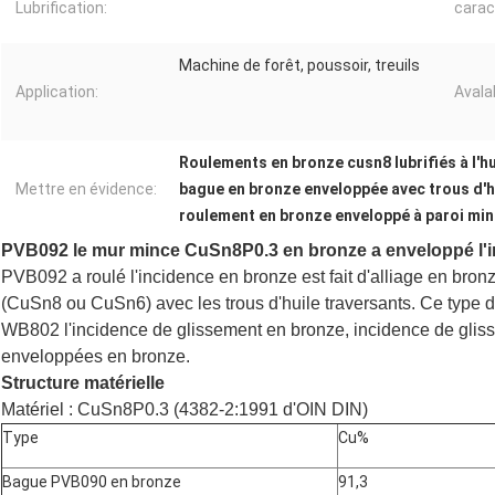
Lubrification:
carac
Machine de forêt, poussoir, treuils
Application:
Avalab
Roulements en bronze cusn8 lubrifiés à l'hu
Mettre en évidence:
bague en bronze enveloppée avec trous d'h
roulement en bronze enveloppé à paroi min
PVB092 le mur mince CuSn8P0.3 en bronze a enveloppé l'in
PVB092 a roulé l'incidence en bronze est fait d'alliage en bron
(CuSn8 ou CuSn6) avec les trous d'huile traversants. Ce type 
WB802 l'incidence de glissement en bronze, incidence de gli
enveloppées en bronze.
Structure matérielle
Matériel : CuSn8P0.3 (4382-2:1991 d'OIN DIN)
Type
Cu%
Bague PVB090 en bronze
91,3