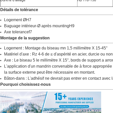
Dureté d'alliage
HB 110-150
Détails de tolérance
Logement ØH7
Baguage intérieur-Ø après mountingH9
Axe tolerancef7
Montage de la suggestion
Logement : Montage du biseau mn 1,5 millimètre X 15-45°
Matériel d'axe : Rz 4-6 de ≤ d'aspérité en acier, durcie ou no
Axe : Le biseau 5 le millimètre X 15°, bords de support a arro
L'application d'un mandrin convenable de à force appropriée
la surface externe peut être nécessaire en montant.
Bâton-dans : L'adhésif ne devrait pas entrer en contact avec 
Pourquoi choisissez-nous