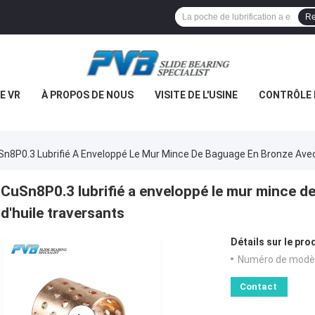
Re
E VR
À PROPOS DE NOUS
VISITE DE L'USINE
CONTRÔLE 
Sn8P0.3 Lubrifié A Enveloppé Le Mur Mince De Baguage En Bronze Avec
CuSn8P0.3 lubrifié a enveloppé le mur mince d
d'huile traversants
Détails sur le prod
Numéro de modèl
Contact