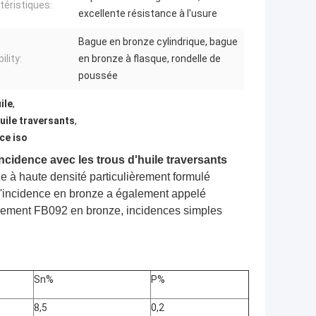
téristiques:
excellente résistance à l'usure
Bague en bronze cylindrique, bague
ility:
en bronze à flasque, rondelle de
poussée
ile
,
uile traversants
,
ce iso
cidence avec les trous d'huile traversants
ze à haute densité particulièrement formulé
d'incidence en bronze a également appelé
ssement FB092 en bronze, incidences simples
Sn%
P%
8,5
0,2