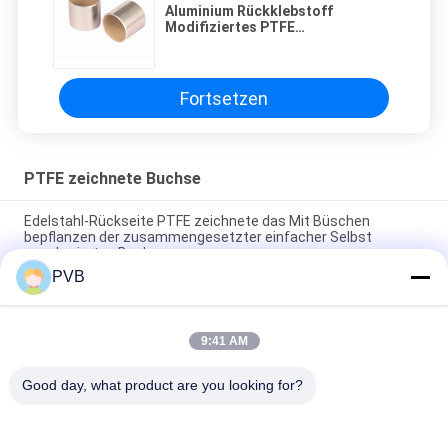
Aluminium Rückklebstoff
Modifiziertes PTFE
Festschmiermittellager Bushing
Fortsetzen
PTFE zeichnete Buchse
Edelstahl-Rückseite PTFE zeichnete das Mit Büschen
bepflanzen der zusammengesetzter einfacher Selbst
geschmierten Buchse
PVB
Edelstahl basierte gesprühter LÄRM Buchse PTFE
zusammengesetzter Selbst 1494, der Gleitlager schmiert
9:41 AM
Stahlrückseite PTFE zeichnete die Hydrualic-Zahnradpumpe,
die zusammengesetztes Gleitlager mit Büschen bepflanzt
Good day, what product are you looking for?
Beliebte Kategorien
Alle