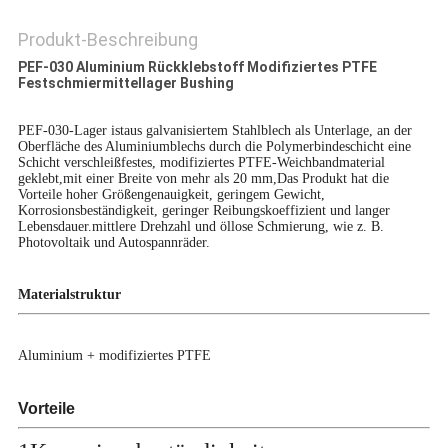
SITEMAP
Produkt-Beschreibung
PEF-030 Aluminium Rückklebstoff Modifiziertes PTFE
PRIVACY
Festschmiermittellager Bushing
POLICY
PEF-030-Lager ist
aus galvanisiertem Stahlblech als Unterlage, an der
Oberfläche des Aluminiumblechs durch die Polymerbindeschicht eine
Schicht verschleißfestes, modifiziertes PTFE-Weichbandmaterial
geklebt,mit einer Breite von mehr als 20 mm,Das Produkt hat die
Vorteile hoher Größengenauigkeit, geringem Gewicht,
Korrosionsbeständigkeit, geringer Reibungskoeffizient und langer
Lebensdauer.mittlere Drehzahl und öllose Schmierung, wie z. B.
Photovoltaik und Autospannräder.
Materialstruktur
Aluminium + modifiziertes PTFE
Vorteile