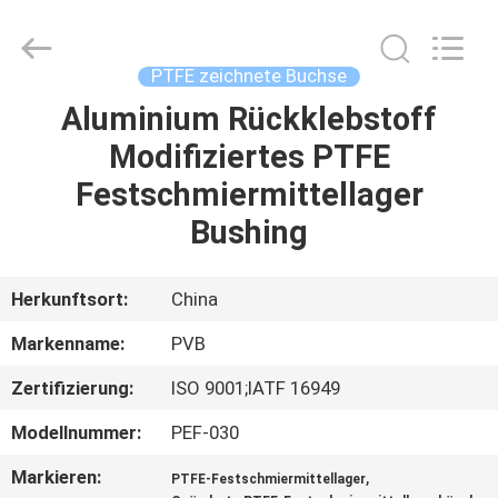
PVB
Sliding
Bearing
Co.,Ltd.
All
PTFE zeichnete Buchse
Rights
Reserved.
Aluminium Rückklebstoff
ZU
Modifiziertes PTFE
HAUSE
Festschmiermittellager
PRODUKTE
Bushing
VIDEOS
Herkunftsort:
China
Markenname:
PVB
VR-
Zertifizierung:
ISO 9001;IATF 16949
SHOW
Modellnummer:
PEF-030
ÜBER
Markieren:
,
PTFE-Festschmiermittellager