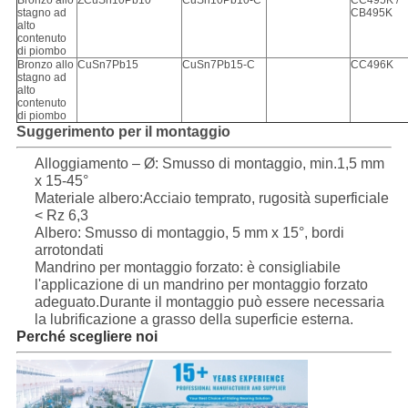
Bronzo allo
ZCuSn10Pb10
CuSn10Pb10-C
CC495K /
stagno ad
CB495K
alto
contenuto
di piombo
Bronzo allo
CuSn7Pb15
CuSn7Pb15-C
CC496K
stagno ad
alto
contenuto
di piombo
Suggerimento per il montaggio
Alloggiamento – Ø: Smusso di montaggio, min.1,5 mm
x 15-45°
Materiale albero:Acciaio temprato, rugosità superficiale
< Rz 6,3
Albero: Smusso di montaggio, 5 mm x 15°, bordi
arrotondati
Mandrino per montaggio forzato: è consigliabile
l'applicazione di un mandrino per montaggio forzato
adeguato.Durante il montaggio può essere necessaria
la lubrificazione a grasso della superficie esterna.
Perché scegliere noi