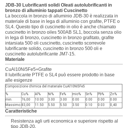
CASI
JDB-30 Lubrificanti solidi Oleati autolubrificanti in
bronzo di alluminio tappati Cuscinetto
La boccola in bronzo di alluminio JDB-30 è realizzata in
materiale di base in lega di alluminio con grafite, PTFE o
MAPPA
SL4. Questo tipo di cuscinetto in olio è anche chiamato
DEL
cuscinetto in bronzo oiles 500AB SL1, boccola senza olio
in lega di bronzo, cuscinetto in bronzo grafitato, grafite
SITO
intarsiata 500 oli cuscinetto, cuscinetto scorrevole
lubrificante solido, cuscinetto in bronzo 500 oli e
cuscinetto autolubrificante JM7-15.
Materiale
PRIVACY
CuAl10Ni5Fe5+Grafite
POLICY
Il lubrificante PTFE o SL4 può essere prodotto in base
alle esigenze
Composizione chimica del materiale CuAl10Ni5Fe5
%
Cu%
Al%
Ni%
Fe%
mio%
Sn%
Pb%
Zn%
min.
76,00
10:00
3.00
3.00
0.00
0.00
0.00
0.00
Massimo.
83,00
11.50
5.50
5.50
3.50
0.10
0.03
0,40
Caratteristiche
Resistenza agli urti economica e superiore rispetto al
tipo JDB-20.