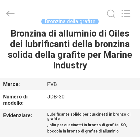
Jiashan
PVB
Sliding
Bearing
Co.,Ltd.
Bronzina della grafite
All
Rights
Reserved.
Bronzina di alluminio di Oiles
CASA.
dei lubrificanti della bronzina
PRODOTTI
solida della grafite per Marine
Industry
VIDEO
Marca:
PVB
SPETTACOLO
Numero di
JDB-30
VR
modello:
Evidenziare:
Lubrificante solido per cuscinetti in bronzo di
grafite
SU
,
,
olio per cuscinetti in bronzo di grafite ISO
DI
boccola in bronzo di grafite di alluminio