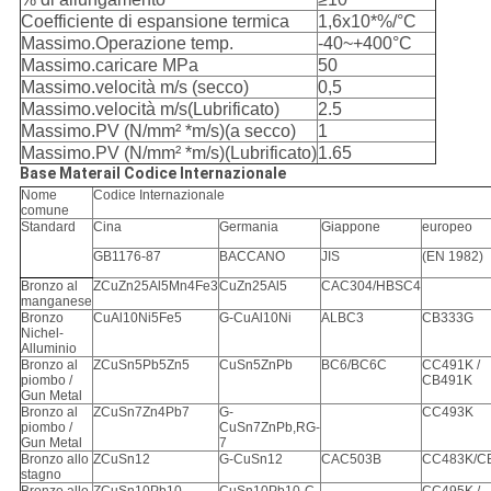
Coefficiente di espansione termica
1,6x10*%/°C
Massimo.Operazione temp.
-40~+400°C
Massimo.caricare MPa
50
Massimo.velocità m/s (secco)
0,5
Massimo.velocità m/s(Lubrificato)
2.5
Massimo.PV (N/mm² *m/s)(a secco)
1
Massimo.PV (N/mm² *m/s)(Lubrificato)
1.65
Base Materail Codice Internazionale
Nome
Codice Internazionale
comune
Standard
Cina
Germania
Giappone
europeo
GB1176-87
BACCANO
JIS
(EN 1982)
Bronzo al
ZCuZn25Al5Mn4Fe3
CuZn25Al5
CAC304/HBSC4
manganese
Bronzo
CuAl10Ni5Fe5
G-CuAl10Ni
ALBC3
CB333G
Nichel-
Alluminio
Bronzo al
ZCuSn5Pb5Zn5
CuSn5ZnPb
BC6/BC6C
CC491K /
piombo /
CB491K
Gun Metal
Bronzo al
ZCuSn7Zn4Pb7
G-
CC493K
piombo /
CuSn7ZnPb,RG-
Gun Metal
7
Bronzo allo
ZCuSn12
G-CuSn12
CAC503B
CC483K/C
stagno