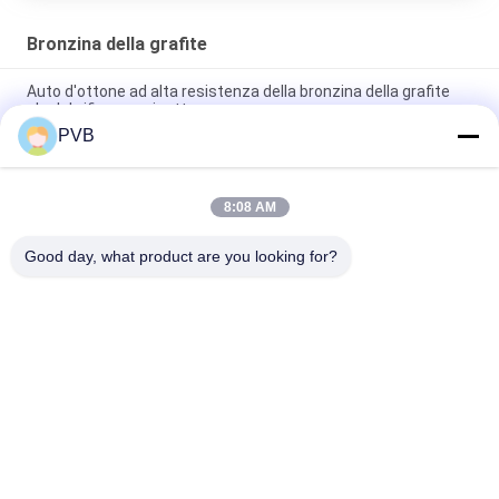
Bronzina della grafite
Auto d'ottone ad alta resistenza della bronzina della grafite
che lubrifica cuscinetto
PVB
Grafite d'ottone ad alta resistenza speciale che imbussola
auto d'ottone di Oiles che lubrifica bronzina
8:08 AM
Tin Graphite Bronze Bearing Self che lubrifica boccola bronzea
per Crane Parts
Good day, what product are you looking for?
Categorie popolari
Tutti
Bronzina Della 
Bronzina Solida
Grafite
PTFE Ha Allineato 
Bronzina Avvolta
La Boccola