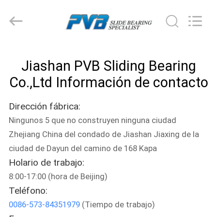
Jiashan
PVB
Sliding
Bearing
Co.,Ltd.
All
Rights
EN
Reserved.
Jiashan PVB Sliding Bearing
CASA
Co.,Ltd Información de contacto
PRODUCTOS
Dirección fábrica:
Ningunos 5 que no construyen ninguna ciudad
LOS
Zhejiang China del condado de Jiashan Jiaxing de la
VÍDEOS
ciudad de Dayun del camino de 168 Kapa
Holario de trabajo:
ESPECTÁCULO
8:00-17:00 (hora de Beijing)
Teléfono:
VR
0086-573-84351979
(Tiempo de trabajo)