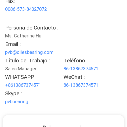
Fax:
SOBRE
0086-573-84027072
NOSOTROS
Persona de Contacto :
RECORRIDO
Ms. Catherine Hu
POR
Email :
LA
pvb@oilesbearing.com
FÁBRICA
Título del Trabajo :
Teléfono :
Sales Manager
86-13867374571
WHATSAPP :
WeChat :
CONTROL
+8613867374571
86-13867374571
DE
Skype :
CALIDAD
pvbbearing
CONTACTA
CON