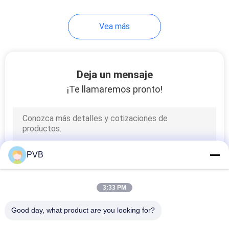
10
Vea más
Transporte de la
jaula de bola
Deja un mensaje
¡Te llamaremos pronto!
3
Buje de bronce
PVB
sinterizado
3:33 PM
Good day, what product are you looking for?
Todos