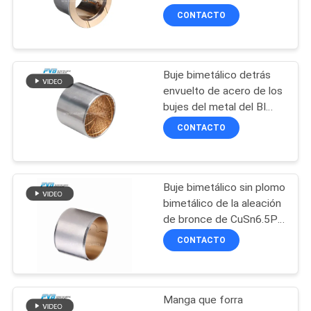
con autógena el buje
NOSOTROS
CONTACTO
bimetálico del reborde
8
NOTICIAS
Buje bimetálico detrás
POM Bushing
envuelto de acero de los
CASOS
bujes del metal del BI
CuPb6Sn6Zn3
DE
CONTACTO
TRABAJO
Buje bimetálico sin plomo
11
MAPA
bimetálico de la aleación
de bronce de CuSn6.5P
DEL
Buje bimetálico
que forra
CONTACTO
SITIO
PRIVACY
Manga que forra