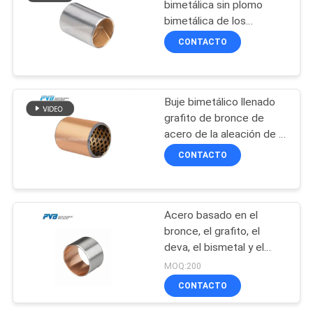
POLICY
bimetálica sin plomo
bimetálica de los
14
transportes CuSn8Ni del
CONTACTO
ISO 3547
Placa de bronce
tapada grafito del
Buje bimetálico llenado
desgaste
grafito de bronce de
acero de la aleación de la
parte posterior
CONTACTO
CuSn10Pb10
1
Transporte herido
Acero basado en el
bronce, el grafito, el
filamento
deva, el bismetal y el
rodamiento de bujes
MOQ:200
PTF-1
CONTACTO