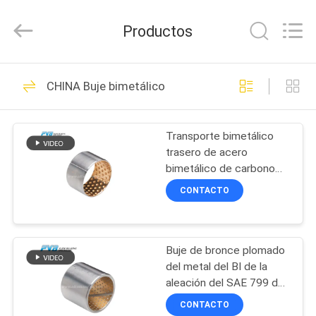
Jiashan
PVB
Sliding
Productos
Bearing
Co.,Ltd.
All
Rights
EN
Reserved.
10
CHINA Buje bimetálico
CASA
Transporte de
bronce sólido
Transporte bimetálico
PRODUCTOS
trasero de acero
bimetálico de carbono
LOS
de la aleación de cobre
CONTACTO
que forra CuSn10Pb10
VÍDEOS
10
Transporte de
Buje de bronce plomado
ESPECTÁCULO
del metal del BI de la
VR
bronce del grafito
aleación del SAE 799 de
acero de la parte
CONTACTO
posterior alto