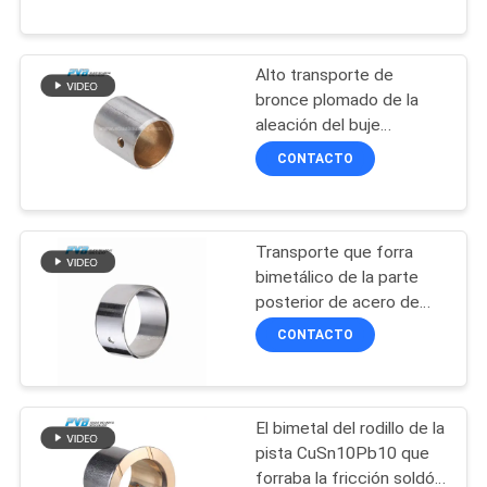
SOBRE
NOSOTROS
Alto transporte de
10
bronce plomado de la
RECORRIDO
aleación del buje
Transporte de
bimetálico trasero de
POR
CONTACTO
bronce envuelto
acero SAE48
LA
FÁBRICA
Transporte que forra
bimetálico de la parte
CONTROL
posterior de acero de
14
AlSn20Cu Tin Aluminum
DE
CONTACTO
Bearing Bimetal Bushings
CALIDAD
PTFE alineó el buje
El bimetal del rodillo de la
CONTACTA
pista CuSn10Pb10 que
CON
forraba la fricción soldó