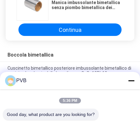
Manica imbussolante bimetallica
senza piombo bimetallica dei
cuscinetti CuSn8Ni di iso 3547
Continua
Boccola bimetallica
Cuscinetto bimetallico posteriore imbussolante bimetallico di
acciaio al carbonio della lega di rame CuSn10Pb10
PVB
Boccola bronzea al piombo del metallo della Bi della lega di
SAE 799 d'acciaio della parte posteriore alta
5:36 PM
Alto cuscinetto bronzeo al piombo della lega della boccola
bimetallica posteriore d'acciaio SAE48
Good day, what product are you looking for?
Categorie popolari
Tutti