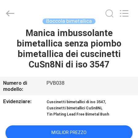
Jiashan
PVB
Sliding
Bearing
Co.,Ltd.
Boccola bimetallica
All
Rights
Reserved.
Manica imbussolante
CASA.
bimetallica senza piombo
PRODOTTI
bimetallica dei cuscinetti
CuSn8Ni di iso 3547
VIDEO
Numero di
PVB038
modello:
SPETTACOLO
VR
Evidenziare:
,
Cuscinetti bimetallici di iso 3547
,
Cuscinetti bimetallici CuSn8Ni
Tin Plating Lead Free Bimetal Bush
SU
DI
MIGLIOR PREZZO