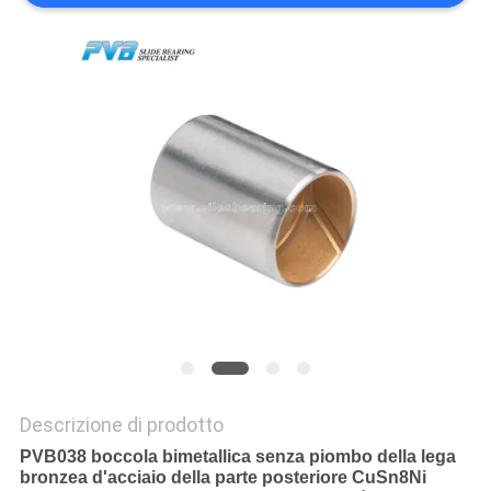
NOI
VISITA
ALLA
FABBRICA
CONTROLLO
DELLA
QUALITÀ
CONTATTACI
Descrizione di prodotto
NOTIZIE
PVB038 boccola bimetallica senza piombo della lega
bronzea d'acciaio della parte posteriore CuSn8Ni