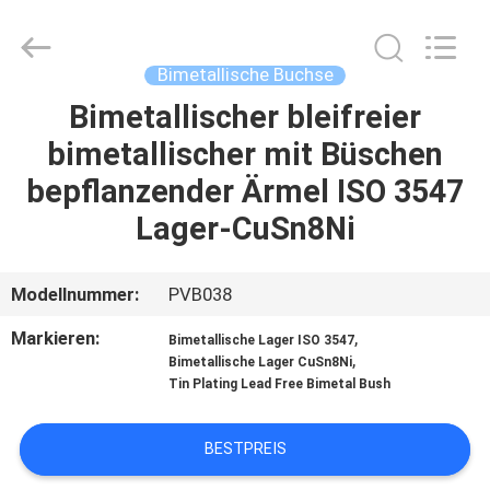
PVB
Sliding
Bearing
Co.,Ltd.
All
Bimetallische Buchse
Rights
Reserved.
Bimetallischer bleifreier
ZU
bimetallischer mit Büschen
HAUSE
bepflanzender Ärmel ISO 3547
PRODUKTE
Lager-CuSn8Ni
VIDEOS
Modellnummer:
PVB038
Markieren:
,
Bimetallische Lager ISO 3547
VR-
,
Bimetallische Lager CuSn8Ni
Tin Plating Lead Free Bimetal Bush
SHOW
BESTPREIS
ÜBER