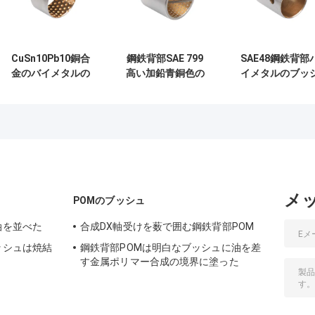
CuSn10Pb10銅合
鋼鉄背部SAE 799
SAE48鋼鉄背部
金のバイメタルの
高い加鉛青銅色の
イメタルのブッ
薮で囲む炭素鋼背
合金のBiの金属の
ュの高い加鉛青
部バイメタル軸受
ブッシュ
色の合金軸受け
け
メ
POMのブッシュ
油を並べた
合成DX軸受けを薮で囲む鋼鉄背部POM
ッシュは焼結
鋼鉄背部POMは明白なブッシュに油を差
す金属ポリマー合成の境界に塗った