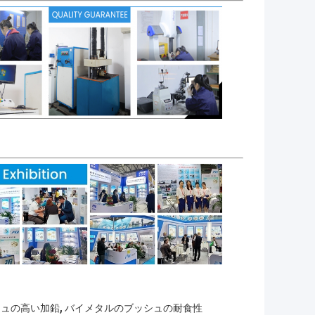
,
シュの高い加鉛
バイメタルのブッシュの耐食性