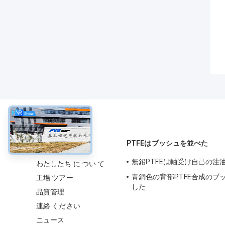
について
PTFEはブッシュを並べた
無鉛PTFEは軸受け自己の注
わたしたち に つい て
青銅色の背部PTFE合成のブ
工場 ツアー
した
品質管理
連絡 ください
ニュース