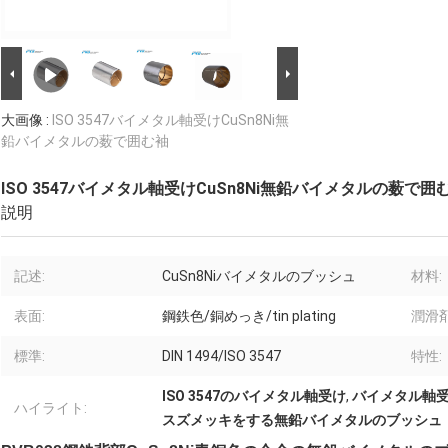
大画像 :
ISO 3547バイメタル軸受けCuSn8Ni無
鉛バイメタルの薮で囲む袖
ISO 3547バイメタル軸受けCuSn8Ni無鉛バイメタルの薮で囲
説明
記述:
CuSn8Niバイメタルのブッシュ
材料:
表面:
鋼鉄色/銅めっき/tin plating
潤滑剤
標準:
DIN 1494/ISO 3547
特性:
ISO 3547のバイメタル軸受け
,
バイメタル軸受け
ハイライト:
スズメッキをする無鉛バイメタルのブッシュ