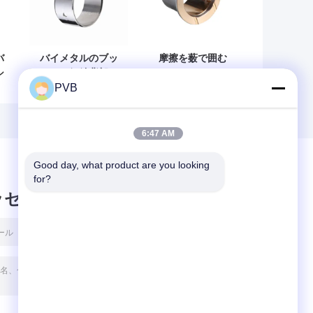
バ
バイメタルのブッ
摩擦を薮で囲む
シ
シュの鋼鉄背部バ
CuSn10Pb10トラ
PVB
銅
イメタルの薮で囲
ック ローラーのバ
む軸受けに耐える
イメタルはフラン
AlSn20Cuの錫アル
ジのバイメタルの
ミニウム
ブッシュを溶接し
6:47 AM
た
Good day, what product are you looking 
for?
ッセージ