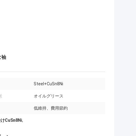
む袖
Steel+CuSn8Ni
:
オイルグリース
低維持、費用節約
CuSn8Ni
,