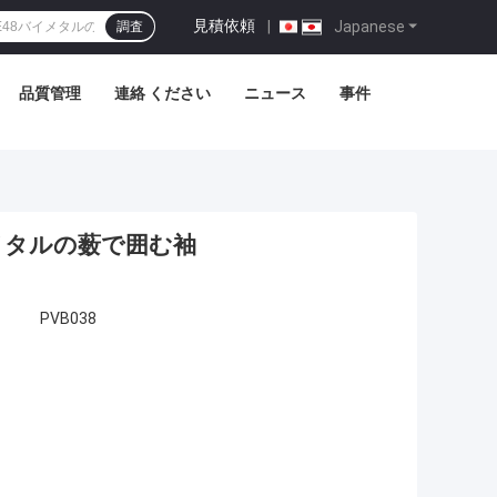
見積依頼
|
Japanese
調査
品質管理
連絡 ください
ニュース
事件
バイメタルの薮で囲む袖
PVB038