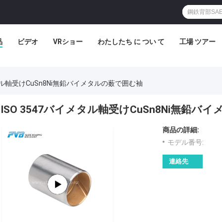
品
ビデオ
VRショー
わたしたち に つい て
工場 ツアー
メタル軸受けCuSn8Ni無鉛バイメタルの薮で囲む袖
ISO 3547バイメタル軸受けCuSn8Ni無鉛
商品の詳細:
モデル番号:
連絡先