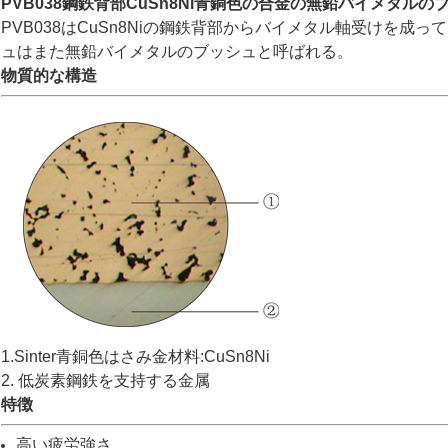
PVB038鋼鉄背部CuSn8Ni青銅色の合金の無鉛バイメタルの
PVB038はCuSn8Niの鋼鉄背部からバイメタル軸受けを成
ュはまた無鉛バイメタルのブッシュと呼ばれる。
物質的な構造
1.Sinter青銅色はさみ金材料:CuSn8Ni
2. 低炭素鋼鉄を支持する金属
特徴
高い疲労強さ