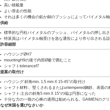
高い積載量
よい滑走の性能
それは多くの機会の鉛か銅のブッシュによってバイメタル軸
供給
標準的な円柱バイメタルのブッシュ、バイメタルの押し出さ
特派員はバイメタル軸受けを急な通告により作り出される設
許容細部
ハウジングØH7
mountingH9の後で内部Ø薮で囲むこと
シャフトtolerancef7
提案の取付け
ハウジング:斜角min. 1.5 mm X 15-45°の取付け
シャフト材料:、堅くされるまたはuntempered鋼鉄、表面の粗さ
シャフト:土台の斜角5 mm X 15°の端は円形になった
十分な力の一致の心棒の適用は勧められる。GAIMENのグ
なぜ米国を選びなさいか