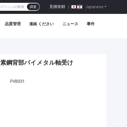
見積依頼
|
Japanese
調査
品質管理
連絡 ください
ニュース
事件
む炭素鋼背部バイメタル軸受け
PVB031