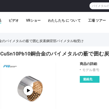
品
ビデオ
VRショー
わたしたち に つい て
工場 ツアー
0銅合金のバイメタルの薮で囲む炭素鋼背部バイメタル軸受け
CuSn10Pb10銅合金のバイメタルの薮で囲
商品の詳細:
モデル番号:
連絡先