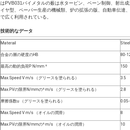
はPVB031バイメタルの薮は水タービン、ベーン制御、射出
イヤ型、ペーパー生産の機械類、炉の拡張の版、自動車伝達
で広く利用されている。
技術的なデータ
Materail
Stee
合金の層の硬度のHB
80-1
最高の動的負荷P N/mm ²
150
Max.Speed V m/s （グリースを塗られる）
3.5
Max.PVの限界N/mmの²·m/s （グリースを塗られる）
2.8
摩擦係数u （グリースを塗られる）
0.05-
Max.Speed V m/s （オイルの潤滑）
8
Max.PVの限界N/mmの²·m/s （オイルの潤滑）
10