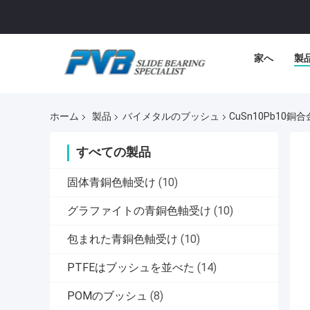
家へ
製
ホーム
製品
バイメタルのブッシュ
CuSn10Pb1
すべての製品
固体青銅色軸受け
(10)
グラファイトの青銅色軸受け
(10)
包まれた青銅色軸受け
(10)
PTFEはブッシュを並べた
(14)
POMのブッシュ
(8)