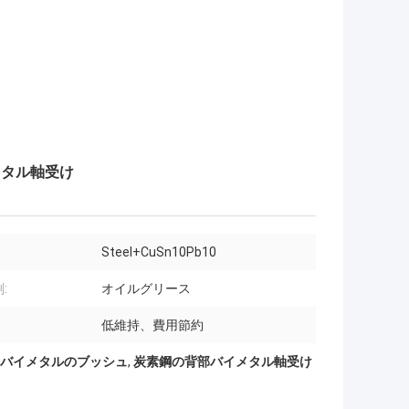
メタル軸受け
Steel+CuSn10Pb10
:
オイルグリース
低維持、費用節約
b10バイメタルのブッシュ
,
炭素鋼の背部バイメタル軸受け