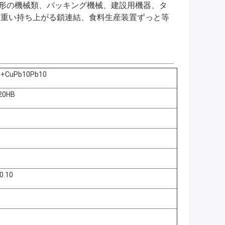
成形の機械類、パッキング機械、建設用機器、タ
、重い持ち上がる鎖連結、食料生産装置ずっと等
l+CuPb10Pb10
20HB
0.10