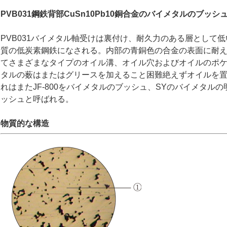
PVB031鋼鉄背部CuSn10Pb10銅合金のバイメタルのブッシ
PVB031バイメタル軸受けは裏付け、耐久力のある層として
質の低炭素鋼鉄になされる。内部の青銅色の合金の表面に耐
てさまざまなタイプのオイル溝、オイル穴およびオイルのポケッ
タルの薮はまたはグリースを加えること困難絶えずオイルを
れはまたJF-800をバイメタルのブッシュ、SYのバイメタルの
ッシュと呼ばれる。
物質的な構造