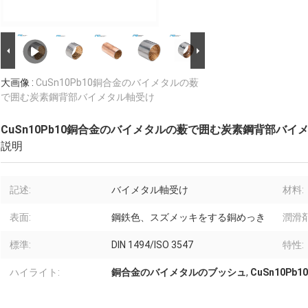
大画像 :
CuSn10Pb10銅合金のバイメタルの薮
で囲む炭素鋼背部バイメタル軸受け
CuSn10Pb10銅合金のバイメタルの薮で囲む炭素鋼背部バイ
説明
記述:
バイメタル軸受け
材料:
表面:
鋼鉄色、スズメッキをする銅めっき
潤滑剤
標準:
DIN 1494/ISO 3547
特性:
ハイライト:
銅合金のバイメタルのブッシュ
,
CuSn10P