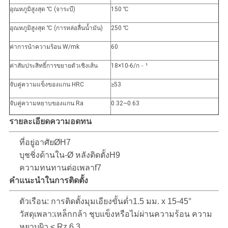
อุณหภูมิสูงสุด ℃ (จาระบี)
150 ℃
อุณหภูมิสูงสุด ℃ (การหล่อลื่นน้ำมัน)
250 ℃
ค่าการนำความร้อน W/mk
60
ค่าสัมประสิทธิ์การขยายตัวเชิงเส้น
18×10-6/ก
﹣
¹
จับคู่ความแข็งของแกน HRC
≥53
จับคู่ความหยาบของแกน Ra
0.32~0.63
รายละเอียดความอดทน
ที่อยู่อาศัยØH7
บุชชิ่งด้านใน-Ø หลังติดตั้งH9
ความทนทานต่อเพลาf7
คำแนะนำในการติดตั้ง
ตัวเรือน: การติดตั้งมุมเอียงขั้นต่ำ1.5 มม. x 15-45°
วัสดุเพลา:เหล็กกล้า ชุบแข็งหรือไม่ผ่านความร้อน ความ
หยาบผิว ≤ Rz 6.3