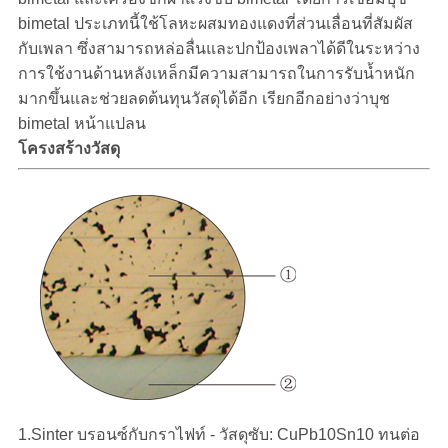
ติดต่อ
bimetal ประเภทนี้ใช้โลหะผสมทองแดงที่ส่วนเลื่อนที่สัมผัส
กับเพลา ซึ่งสามารถหล่อลื่นและปกป้องเพลาได้ดีในระหว่าง
เรา
การใช้งานด้านหลังเหล็กมีความสามารถในการรับน้ำหนัก
มากขึ้นและช่วยลดต้นทุนวัสดุได้อีก เรียกอีกอย่างว่าบุช
bimetal หน้าแปลน
ข่าว
โครงสร้างวัสดุ
กรณี
แผนผัง
เว็บไซต์
PRIVACY
POLICY
1.Sinter บรอนซ์กับกราไฟท์ - วัสดุซับ: CuPb10Sn10 ทนต่อ