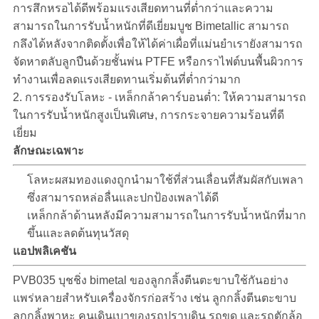
การสึกหรอได้ดีพร้อมแรงเสียดทานที่ต่ำกว่าและความ
สามารถในการรับน้ำหนักที่ดีเยี่ยมบูช Bimetallic สามารถ
กลึงได้หลังจากติดตั้งเพื่อให้ได้ค่าเผื่อที่แม่นยำเรายังสามารถ
จัดหาตลับลูกปืนด้วยชั้นพ่น PTFE หรือกราไฟต์บนพื้นผิวการ
ทำงานเพื่อลดแรงเสียดทานเริ่มต้นที่ต่ำกว่ามาก
2. การรองรับโลหะ - เหล็กกล้าคาร์บอนต่ำ: ให้ความสามารถ
ในการรับน้ำหนักสูงเป็นพิเศษ, การกระจายความร้อนที่ดี
เยี่ยม
ลักษณะเฉพาะ
โลหะผสมทองแดงถูกนำมาใช้ที่ส่วนเลื่อนที่สัมผัสกับเพลา
ซึ่งสามารถหล่อลื่นและปกป้องเพลาได้ดี
เหล็กกล้าด้านหลังมีความสามารถในการรับน้ำหนักที่มาก
ขึ้นและลดต้นทุนวัสดุ
แอปพลิเคชัน
PVB035 บุชชิ่ง bimetal ของลูกกลิ้งตีนตะขาบใช้กันอย่าง
แพร่หลายสำหรับเครื่องจักรก่อสร้าง เช่น ลูกกลิ้งตีนตะขาบ
ลูกกลิ้งพาหะ คนเดินเบาของรถปราบดิน รถขุด และรถตักล้อ